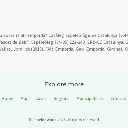
a garrotxa i l'alt empordà”. Catàleg Espeleològic de Catalunya (vol
fadors de Babí”. Espèleòleg (34-35):223-243. ERE-CE Catalunya. G
Valles, Jordi de.(2010).-”Alt Empordà, Baix Empordà, Gironès, O
Explore more
Home
Map
Caves
Regions
Municipalities
Contact
©
EspeleoWorld
2026
.
All rights reserved.