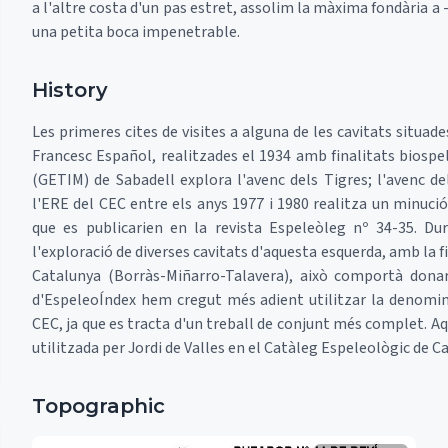
a l'altre costa d'un pas estret, assolim la màxima fondària a -
una petita boca impenetrable.
History
Les primeres cites de visites a alguna de les cavitats situad
Francesc Español, realitzades el 1934 amb finalitats biospe
(GETIM) de Sabadell explora l'avenc dels Tigres; l'avenc de
l'ERE del CEC entre els anys 1977 i 1980 realitza un minució
que es publicarien en la revista Espeleòleg nº 34-35. Dur
l'exploració de diverses cavitats d'aquesta esquerda, amb la f
Catalunya (Borràs-Miñarro-Talavera), això comportà donar
d'EspeleoÍndex hem cregut més adient utilitzar la denomin
CEC, ja que es tracta d'un treball de conjunt més complet. Aq
utilitzada per Jordi de Valles en el Catàleg Espeleològic de Ca
Topographic