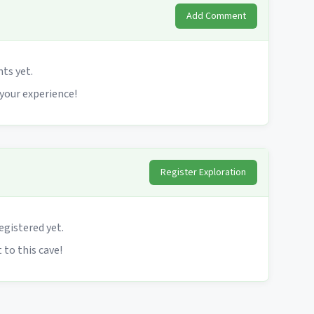
Add Comment
s yet.
 your experience!
Register Exploration
egistered yet.
 to this cave!