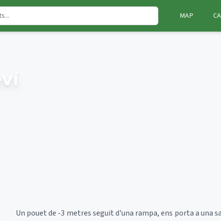
MAP
CA
ví
Un pouet de -3 metres seguit d'una rampa, ens porta a una sal