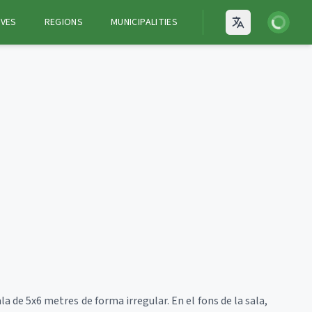
Login
VES
REGIONS
MUNICIPALITIES
Open language
a de 5x6 metres de forma irregular. En el fons de la sala,