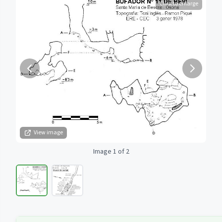
Click to enlarge
View image
Image 1 of 2