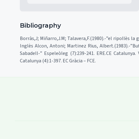
Bibliography
Borràs,J; Miñarro,J.M; Talavera,F.(1980).-”el ripollès l
Inglès Alcon, Antoni; Martinez Rius, Albert.(1983).-”Bu
Sabadell-” Espeleòleg (7):239-241. ERE.CE Catalunya. 
Catalunya (4):1-397. EC Gràcia – FCE.