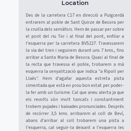
Location
Des de la carretera C17 en direcció a Puigcerdà
entrarem al poble de Sant Quirze de Besora per
la cruïlla dels semàfors. Hem de passar per sobre
el pont del riu Ter i al final del pont, enfilar a
l'esquerra per la carretera BV5227. Travessarem
la via del tren i seguirem durant uns 7 kms., fins
arribar a Santa Maria de Besora. Quasi al final de
la recta que travessa el poble, trobarem a mà
esquerra la senyalització que indica "a Ripoll per
Llaés". Hem d'agafar aquesta estreta pista
cimentada que està en prou bon estat per poder-
la fer amb un turisme. Cal que aneu alerta ja que
els revolts són molt tancats i constantment
trobem pujades i baixades pronunciades. Després
de recórrer 3,5 kms. arribarem al coll de Beví,
abans d'arribar al coll trobarem una pista a
l'esquerra, cal seguir-la deixant a l'esquerra les