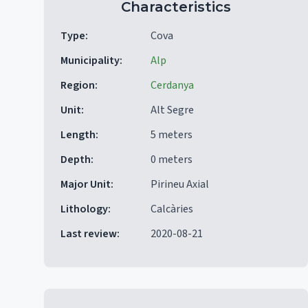
Characteristics
Type
:
Cova
Municipality
:
Alp
Region
:
Cerdanya
Unit
:
Alt Segre
Length
:
5 meters
Depth
:
0 meters
Major Unit
:
Pirineu Axial
Lithology
:
Calcàries
Last review
:
2020-08-21