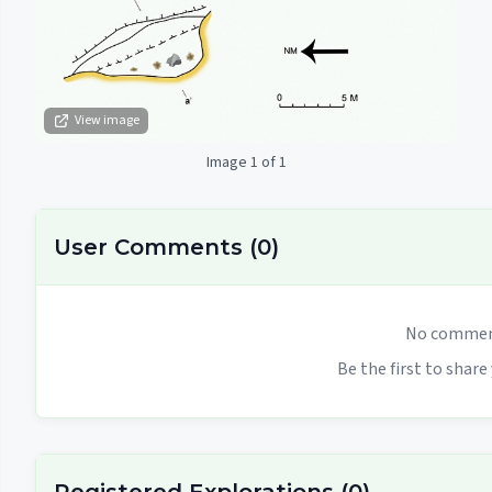
View image
Image 1 of 1
User Comments
(
0
)
No comment
Be the first to share