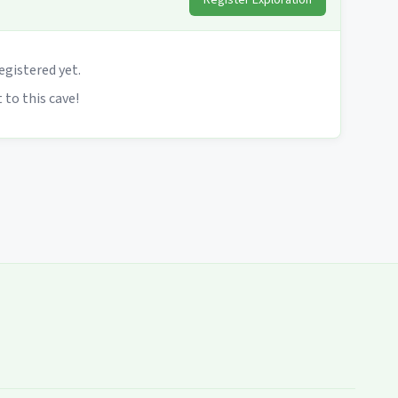
Register Exploration
egistered yet.
 to this cave!