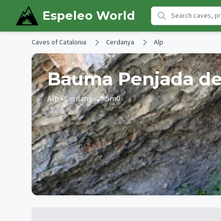
Skip to main content
Espeleo World
Caves of Catalonia
Cerdanya
Alp
Bauma Penjada d
Alp
• Cerdanya
5
m
0