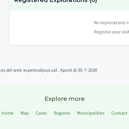
Registered Explorations
(
0
)
No explorations r
Register your visit
tes del web: espeleodijous.cat . Apunt dl 30-7-2020
Explore more
Home
Map
Caves
Regions
Municipalities
Contact