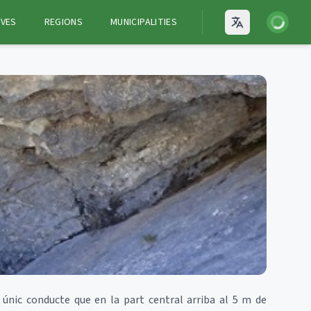
Login
VES
REGIONS
MUNICIPALITIES
Open language
únic conducte que en la part central arriba al 5 m de