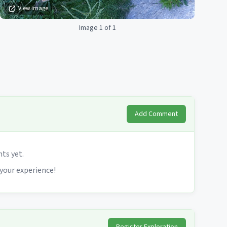
View image
Image 1 of 1
Add Comment
s yet.
 your experience!