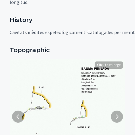
longitud.
History
Cavitats inèdites espeleològicament. Catalogades per membres
Topographic
Click to enlarge