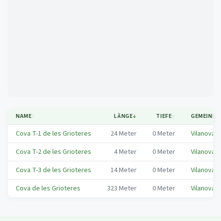
Mapa
NAME
↕
LÄNGE
↓
TIEFE
↕
GEMEINDE
Cova T-1 de les Grioteres
24
Meter
0
Meter
Vilanova 
Cova T-2 de les Grioteres
4
Meter
0
Meter
Vilanova 
Cova T-3 de les Grioteres
14
Meter
0
Meter
Vilanova 
Cova de les Grioteres
323
Meter
0
Meter
Vilanova 