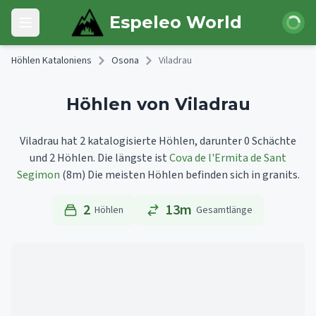
Skip to main content
Anmeld
Espeleo World
Open main menu
Höhlen Kataloniens
Osona
Viladrau
Höhlen von Viladrau
Viladrau hat 2 katalogisierte Höhlen, darunter 0 Schächte
und 2 Höhlen.
Die längste ist
Cova de l'Ermita de Sant
Segimon
(8m)
Die meisten Höhlen befinden sich in granits.
2
13m
Höhlen
Gesamtlänge