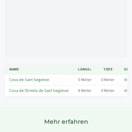
Mapa
NAME
↕
LÄNGE
↓
TIEFE
↕
GEM
Cova de Sant Segimon
5
Meter
0
Meter
Vila
Cova de l'Ermita de Sant Segimon
8
Meter
0
Meter
Vila
Mehr erfahren