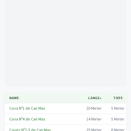
Mapa
NAME
↕
LÄNGE
↓
TIEFE
↕
Cova Nº1 de Can Mas
20
Meter
5
Meter
Cova Nº4 de Can Mas
14
Meter
5
Meter
Coves Nº2-3 de Can Mas
35
Meter
6
Meter