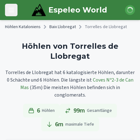
Skip to main content
Anmeld
Espeleo World
Open main menu
Höhlen Kataloniens
Baix Llobregat
Torrelles de Llobregat
Höhlen von Torrelles de
Llobregat
Torrelles de Llobregat hat 6 katalogisierte Höhlen, darunter
0 Schächte und 6 Höhlen.
Die längste ist
Coves Nº2-3 de Can
Mas
(35m)
Die meisten Höhlen befinden sich in
conglomerats.
6
99m
Höhlen
Gesamtlänge
6
m
maximale Tiefe