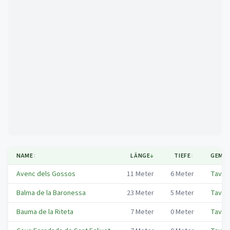
Mapa
NAME
↕
LÄNGE
↓
TIEFE
↕
GEMEI
Avenc dels Gossos
11
Meter
6
Meter
Tavèr
Balma de la Baronessa
23
Meter
5
Meter
Tavèr
Bauma de la Riteta
7
Meter
0
Meter
Tavèr