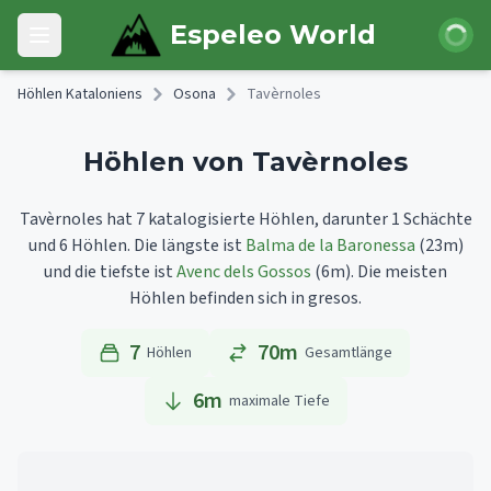
Skip to main content
Anmeld
Espeleo World
Open main menu
Höhlen Kataloniens
Osona
Tavèrnoles
Höhlen von Tavèrnoles
Tavèrnoles hat 7 katalogisierte Höhlen, darunter 1 Schächte
und 6 Höhlen.
Die längste ist
Balma de la Baronessa
(23m)
und die tiefste ist
Avenc dels Gossos
(6m).
Die meisten
Höhlen befinden sich in gresos.
7
70m
Höhlen
Gesamtlänge
6
m
maximale Tiefe