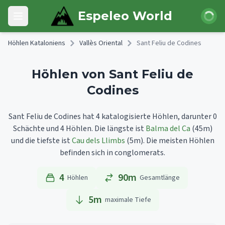
Skip to main content
Anmeld
Espeleo World
Open main menu
Höhlen Kataloniens
Vallès Oriental
Sant Feliu de Codines
Höhlen von Sant Feliu de
Codines
Sant Feliu de Codines hat 4 katalogisierte Höhlen, darunter 0
Schächte und 4 Höhlen.
Die längste ist
Balma del Ca
(45m)
und die tiefste ist
Cau dels Llimbs
(5m).
Die meisten Höhlen
befinden sich in conglomerats.
4
90m
Höhlen
Gesamtlänge
5
m
maximale Tiefe