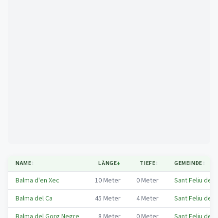
Mapa
NAME
↕
LÄNGE
↓
TIEFE
↕
GEMEINDE
↕
Balma d'en Xec
10
Meter
0
Meter
Sant Feliu de 
Balma del Ca
45
Meter
4
Meter
Sant Feliu de 
Balma del Gorg Negre
8
Meter
0
Meter
Sant Feliu de 