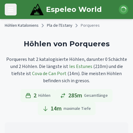
Skip to main content
Anmeld
Espeleo World
Open main menu
Höhlen Kataloniens
Pla de l'Estany
Porqueres
Höhlen von Porqueres
Porqueres hat 2 katalogisierte Höhlen, darunter 0 Schächte
und 2 Höhlen.
Die längste ist
les Estunes
(210m)
und die
tiefste ist
Cova de Can Port
(14m).
Die meisten Höhlen
befinden sich in gresos.
2
285m
Höhlen
Gesamtlänge
14
m
maximale Tiefe