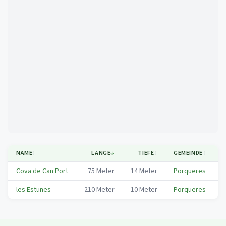
Mapa
NAME
↕
LÄNGE
↓
TIEFE
↕
GEMEINDE
↕
Cova de Can Port
75
Meter
14
Meter
Porqueres
P
les Estunes
210
Meter
10
Meter
Porqueres
P