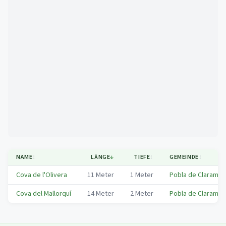
Mapa
NAME
↕
LÄNGE
↓
TIEFE
↕
GEMEINDE
↕
Cova de l'Olivera
11
Meter
1
Meter
Pobla de Claramunt
Cova del Mallorquí
14
Meter
2
Meter
Pobla de Claramunt