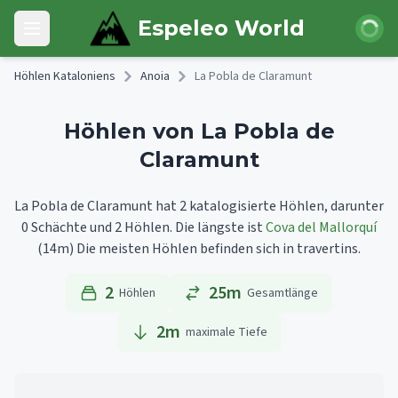
Skip to main content
Anmeld
Espeleo World
Open main menu
Höhlen Kataloniens
Anoia
La Pobla de Claramunt
Höhlen von La Pobla de
Claramunt
La Pobla de Claramunt hat 2 katalogisierte Höhlen, darunter
0 Schächte und 2 Höhlen.
Die längste ist
Cova del Mallorquí
(14m)
Die meisten Höhlen befinden sich in travertins.
2
25m
Höhlen
Gesamtlänge
2
m
maximale Tiefe