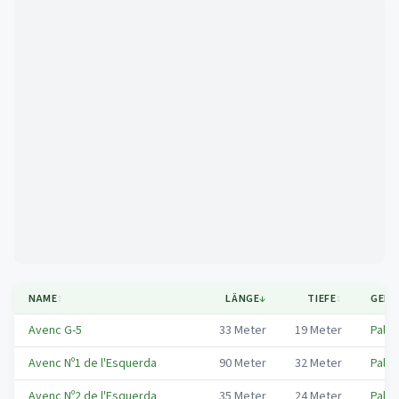
Mapa
NAME
↕
LÄNGE
↓
TIEFE
↕
GEME
Avenc G-5
33
Meter
19
Meter
Palma
Avenc Nº1 de l'Esquerda
90
Meter
32
Meter
Palma
Avenc Nº2 de l'Esquerda
35
Meter
24
Meter
Palma