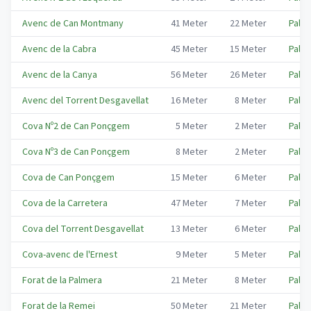
Avenc de Can Montmany
41
Meter
22
Meter
Palma
Avenc de la Cabra
45
Meter
15
Meter
Palma
Avenc de la Canya
56
Meter
26
Meter
Palma
Avenc del Torrent Desgavellat
16
Meter
8
Meter
Palma
Cova Nº2 de Can Ponçgem
5
Meter
2
Meter
Palma
Cova Nº3 de Can Ponçgem
8
Meter
2
Meter
Palma
Cova de Can Ponçgem
15
Meter
6
Meter
Palma
Cova de la Carretera
47
Meter
7
Meter
Palma
Cova del Torrent Desgavellat
13
Meter
6
Meter
Palma
Cova-avenc de l'Ernest
9
Meter
5
Meter
Palma
Forat de la Palmera
21
Meter
8
Meter
Palma
Forat de la Remei
50
Meter
21
Meter
Palma