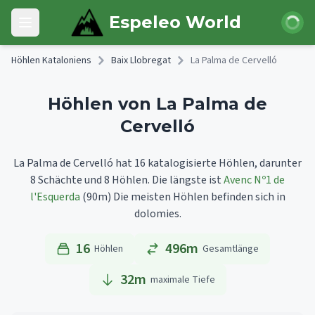
Skip to main content
Anmeld
Espeleo World
Open main menu
Höhlen Kataloniens
Baix Llobregat
La Palma de Cervelló
Höhlen von La Palma de
Cervelló
La Palma de Cervelló hat 16 katalogisierte Höhlen, darunter
8 Schächte und 8 Höhlen.
Die längste ist
Avenc Nº1 de
l'Esquerda
(90m)
Die meisten Höhlen befinden sich in
dolomies.
16
496m
Höhlen
Gesamtlänge
32
m
maximale Tiefe