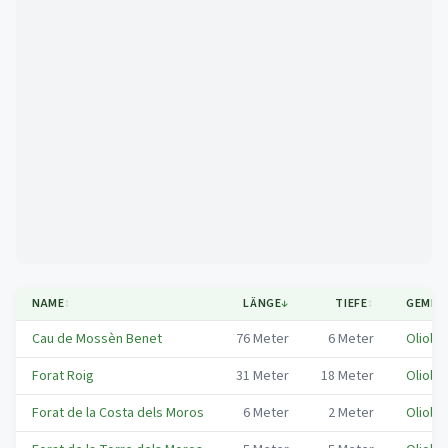
Mapa
NAME
↕
LÄNGE
↓
TIEFE
↕
GEMEI
Cau de Mossèn Benet
76
Meter
6
Meter
Oliola
Forat Roig
31
Meter
18
Meter
Oliola
Forat de la Costa dels Moros
6
Meter
2
Meter
Oliola