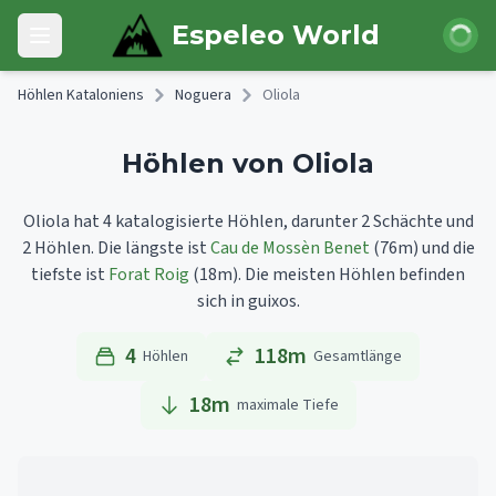
Skip to main content
Anmeld
Espeleo World
Open main menu
Höhlen Kataloniens
Noguera
Oliola
Höhlen von Oliola
Oliola hat 4 katalogisierte Höhlen, darunter 2 Schächte und
2 Höhlen.
Die längste ist
Cau de Mossèn Benet
(76m)
und die
tiefste ist
Forat Roig
(18m).
Die meisten Höhlen befinden
sich in guixos.
4
118m
Höhlen
Gesamtlänge
18
m
maximale Tiefe