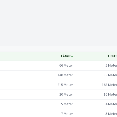
Mapa
LÄNGE
↓
TIEFE
66
Meter
5
Mete
140
Meter
35
Mete
215
Meter
163
Mete
20
Meter
16
Mete
5
Meter
4
Mete
7
Meter
5
Mete