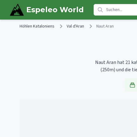
Skip to main content
Espeleo World
Höhlen Kataloniens
Val d'Aran
Naut Aran
Naut Aran hat 21 ka
(250m)
und die ti