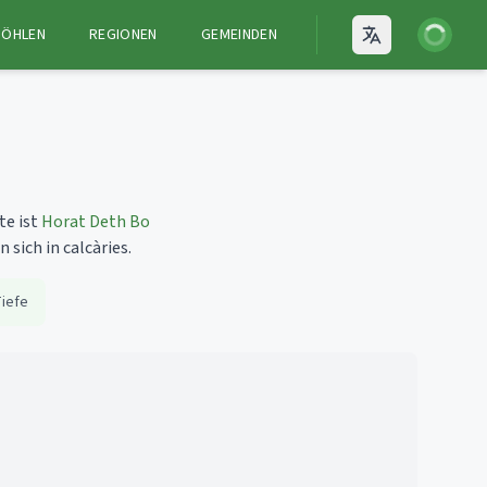
Anmelden
HÖHLEN
REGIONEN
GEMEINDEN
Open language
te ist
Horat Deth Bo
sich in calcàries.
iefe