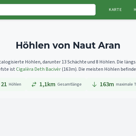
KARTE
Höhlen von Naut Aran
talogisierte Höhlen, darunter 13 Schächte und 8 Höhlen.
Die längs
efste ist
Cigalèra Deth Bacivèr
(163m).
Die meisten Höhlen befinden 
21
1,1km
163
m
Höhlen
Gesamtlänge
maximale T