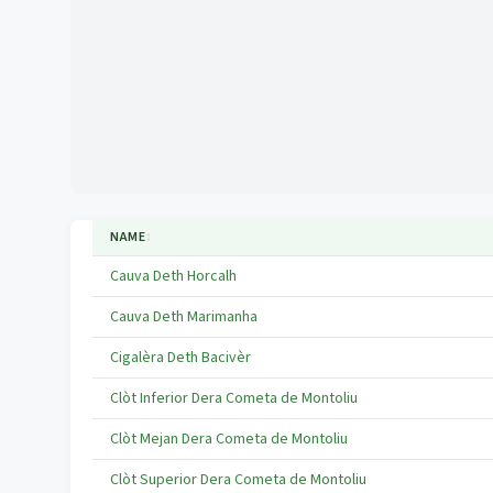
NAME
↕
Cauva Deth Horcalh
Cauva Deth Marimanha
Cigalèra Deth Bacivèr
Clòt Inferior Dera Cometa de Montoliu
Clòt Mejan Dera Cometa de Montoliu
Clòt Superior Dera Cometa de Montoliu