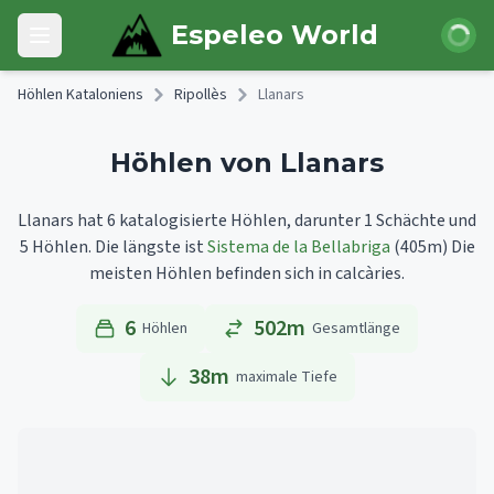
Skip to main content
Anmeld
Espeleo World
Open main menu
Höhlen Kataloniens
Ripollès
Llanars
Höhlen von Llanars
Llanars hat 6 katalogisierte Höhlen, darunter 1 Schächte und
5 Höhlen.
Die längste ist
Sistema de la Bellabriga
(405m)
Die
meisten Höhlen befinden sich in calcàries.
6
502m
Höhlen
Gesamtlänge
38
m
maximale Tiefe