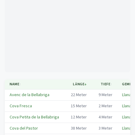
Mapa
NAME
↕
LÄNGE
↓
TIEFE
↕
GEMEI
Avenc de la Bellabriga
22
Meter
9
Meter
Llanars
Cova Fresca
15
Meter
2
Meter
Llanars
Cova Petita de la Bellabriga
12
Meter
4
Meter
Llanars
Cova del Pastor
38
Meter
3
Meter
Llanars