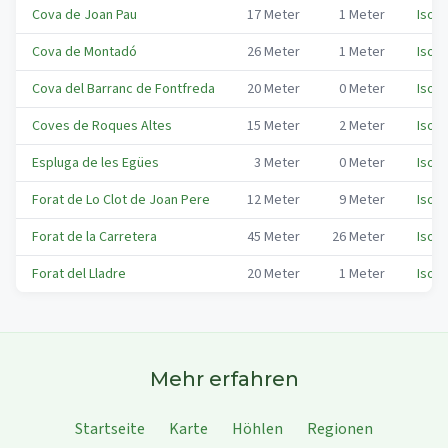
Cova de Joan Pau
17
Meter
1
Meter
Isona
Cova de Montadó
26
Meter
1
Meter
Isona
Cova del Barranc de Fontfreda
20
Meter
0
Meter
Isona
Coves de Roques Altes
15
Meter
2
Meter
Isona
Espluga de les Egües
3
Meter
0
Meter
Isona
Forat de Lo Clot de Joan Pere
12
Meter
9
Meter
Isona
Forat de la Carretera
45
Meter
26
Meter
Isona
Forat del Lladre
20
Meter
1
Meter
Isona
Mehr erfahren
Startseite
Karte
Höhlen
Regionen