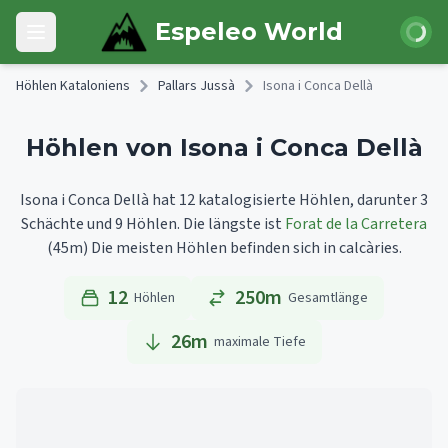
Skip to main content
Anmeld
Espeleo World
Open main menu
Höhlen Kataloniens
Pallars Jussà
Isona i Conca Dellà
Höhlen von Isona i Conca Dellà
Isona i Conca Dellà hat 12 katalogisierte Höhlen, darunter 3
Schächte und 9 Höhlen.
Die längste ist
Forat de la Carretera
(45m)
Die meisten Höhlen befinden sich in calcàries.
12
250m
Höhlen
Gesamtlänge
26
m
maximale Tiefe