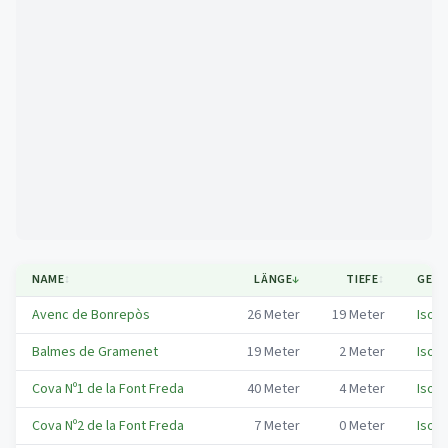
Mapa
NAME
↕
LÄNGE
↓
TIEFE
↕
GEME
Avenc de Bonrepòs
26
Meter
19
Meter
Isona
Balmes de Gramenet
19
Meter
2
Meter
Isona
Cova Nº1 de la Font Freda
40
Meter
4
Meter
Isona
Cova Nº2 de la Font Freda
7
Meter
0
Meter
Isona