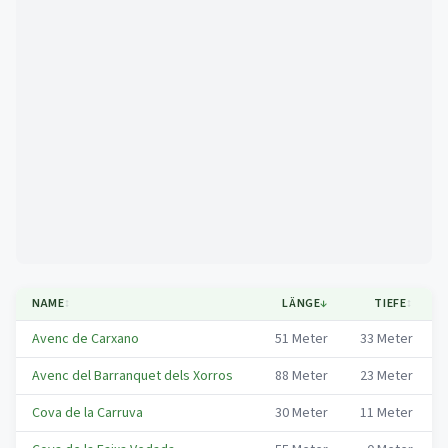
Mapa
NAME
↕
LÄNGE
↓
TIEFE
↕
Avenc de Carxano
51
Meter
33
Meter
Avenc del Barranquet dels Xorros
88
Meter
23
Meter
Cova de la Carruva
30
Meter
11
Meter