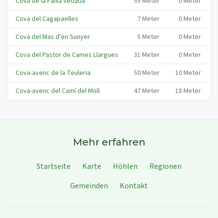
Cova de la Faixa Vedada
55
Meter
0
Meter
Cova del Cagapaelles
7
Meter
0
Meter
Cova del Mas d'en Sunyer
5
Meter
0
Meter
Cova del Pastor de Cames Llargues
31
Meter
0
Meter
Cova-avenc de la Teuleria
50
Meter
10
Meter
Cova-avenc del Camí del Molí
47
Meter
18
Meter
Mehr erfahren
Startseite
Karte
Höhlen
Regionen
Gemeinden
Kontakt