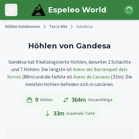
Skip to main content
Anmeld
Espeleo World
Open main menu
Höhlen Kataloniens
Terra Alta
Gandesa
Höhlen von Gandesa
Gandesa hat 9 katalogisierte Höhlen, darunter 2 Schächte
und 7 Höhlen.
Die längste ist
Avenc del Barranquet dels
Xorros
(88m)
und die tiefste ist
Avenc de Carxano
(33m).
Die
meisten Höhlen befinden sich in calcàries.
9
364m
Höhlen
Gesamtlänge
33
m
maximale Tiefe