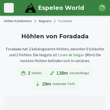
Skip to main content
Anmeld
Espeleo World
Open main menu
Höhlen Kataloniens
Noguera
Foradada
Höhlen von Foradada
Foradada hat 2 katalogisierte Höhlen, darunter 0 Schächte
und 2 Höhlen.
Die längste ist
Coves de Salgar
(80m)
Die
meisten Höhlen befinden sich in calcàries.
2
138m
Höhlen
Gesamtlänge
20
m
maximale Tiefe