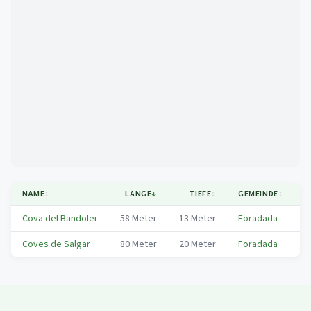
Mapa
NAME
↕
LÄNGE
↓
TIEFE
↕
GEMEINDE
↕
R
Cova del Bandoler
58
Meter
13
Meter
Foradada
N
Coves de Salgar
80
Meter
20
Meter
Foradada
N