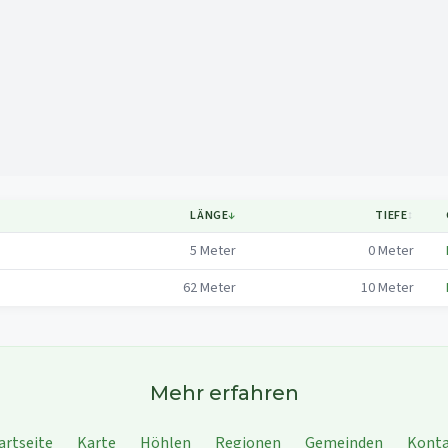
Mapa
LÄNGE
↓
TIEFE
↕
5
Meter
0
Meter
62
Meter
10
Meter
Mehr erfahren
artseite
Karte
Höhlen
Regionen
Gemeinden
Kont