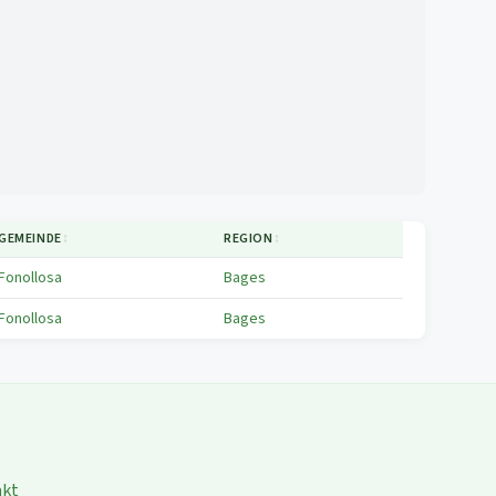
GEMEINDE
↕
REGION
↕
Fonollosa
Bages
Fonollosa
Bages
akt