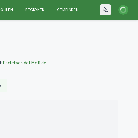
Anmelden
HÖHLEN
REGIONEN
GEMEINDEN
Open language
st
Escletxes del Molí de
fe