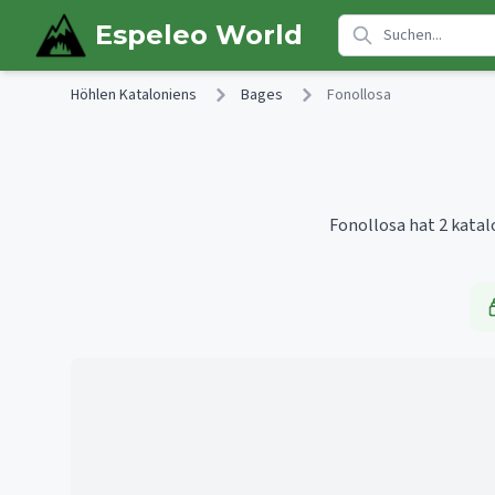
Skip to main content
Espeleo World
Höhlen Kataloniens
Bages
Fonollosa
Fonollosa hat 2 katal