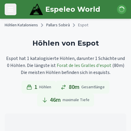
Skip to main content
Anmeld
Espeleo World
Open main menu
Höhlen Kataloniens
Pallars Sobirà
Espot
Höhlen von Espot
Espot hat 1 katalogisierte Höhlen, darunter 1 Schächte und
0 Höhlen.
Die längste ist
Forat de les Gralles d'espot
(80m)
Die meisten Höhlen befinden sich in esquists.
1
80m
Höhlen
Gesamtlänge
46
m
maximale Tiefe