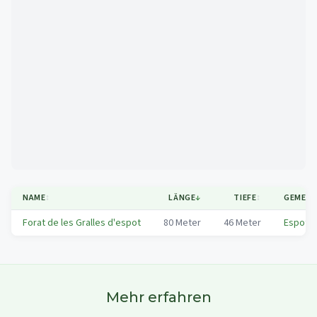
Mapa
NAME
↕
LÄNGE
↓
TIEFE
↕
GEMEIN
Forat de les Gralles d'espot
80
Meter
46
Meter
Espot
Mehr erfahren