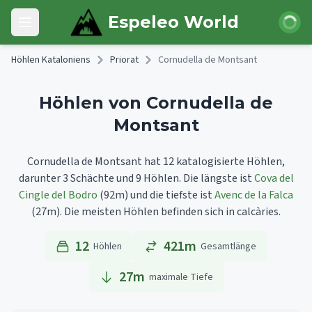
Skip to main content
Anmeld
Espeleo World
Open main menu
Höhlen Kataloniens
Priorat
Cornudella de Montsant
Höhlen von Cornudella de
Montsant
Cornudella de Montsant hat 12 katalogisierte Höhlen,
darunter 3 Schächte und 9 Höhlen.
Die längste ist
Cova del
Cingle del Bodro
(92m)
und die tiefste ist
Avenc de la Falca
(27m).
Die meisten Höhlen befinden sich in calcàries.
12
421m
Höhlen
Gesamtlänge
27
m
maximale Tiefe