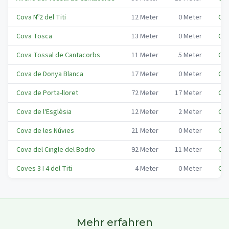
Cova Nº2 del Titi
12
Meter
0
Meter
Cor
Cova Tosca
13
Meter
0
Meter
Cor
Cova Tossal de Cantacorbs
11
Meter
5
Meter
Cor
Cova de Donya Blanca
17
Meter
0
Meter
Cor
Cova de Porta-lloret
72
Meter
17
Meter
Cor
Cova de l'Esglèsia
12
Meter
2
Meter
Cor
Cova de les Núvies
21
Meter
0
Meter
Cor
Cova del Cingle del Bodro
92
Meter
11
Meter
Cor
Coves 3 I 4 del Titi
4
Meter
0
Meter
Cor
Mehr erfahren