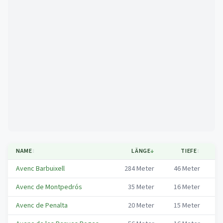
Mapa
NAME
↕
LÄNGE
↓
TIEFE
↕
G
Avenc Barbuixell
284
Meter
46
Meter
Co
Avenc de Montpedrós
35
Meter
16
Meter
Co
Avenc de Penalta
20
Meter
15
Meter
Co