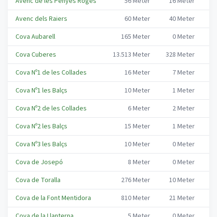
Avenc de les Penyes Roges
56
Meter
16
Meter
Co
Avenc dels Raiers
60
Meter
40
Meter
Co
Cova Aubarell
165
Meter
0
Meter
Co
Cova Cuberes
13.513
Meter
328
Meter
Co
Cova Nº1 de les Collades
16
Meter
7
Meter
Co
Cova Nº1 les Balçs
10
Meter
1
Meter
Co
Cova Nº2 de les Collades
6
Meter
2
Meter
Co
Cova Nº2 les Balçs
15
Meter
1
Meter
Co
Cova Nº3 les Balçs
10
Meter
0
Meter
Co
Cova de Josepó
8
Meter
0
Meter
Co
Cova de Toralla
276
Meter
10
Meter
Co
Cova de la Font Mentidora
810
Meter
21
Meter
Co
Cova de la Llanterna
5
Meter
0
Meter
Co