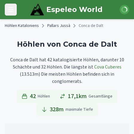
Skip to main content
Anmeld
Espeleo World
Open main menu
Höhlen Kataloniens
Pallars Jussà
Conca de Dalt
Höhlen von Conca de Dalt
Conca de Dalt hat 42 katalogisierte Höhlen, darunter 10
Schächte und 32 Höhlen.
Die längste ist
Cova Cuberes
(13.513m)
Die meisten Höhlen befinden sich in
conglomerats.
42
17,1km
Höhlen
Gesamtlänge
328
m
maximale Tiefe