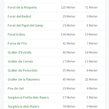
Forat de la Roqueta
225
Meter
71
Meter
Co
Forat del Badiot
29
Meter
0
Meter
Co
Forat del Pigal del Llamp
19
Meter
8
Meter
Co
Forat la Bou
156
Meter
10
Meter
Co
Forna de l'Os
41
Meter
7
Meter
Co
Graller d'Estrulls
40
Meter
24
Meter
Co
Graller de Cornàs
17
Meter
13
Meter
Co
Graller de Potestats
35
Meter
6
Meter
Co
Graller de la Palomera
45
Meter
25
Meter
Co
Pou de Gel
19
Meter
4
Meter
Co
Surgència Petita dels Raiers
37
Meter
5
Meter
Co
Surgència dels Raiers
76
Meter
0
Meter
Co