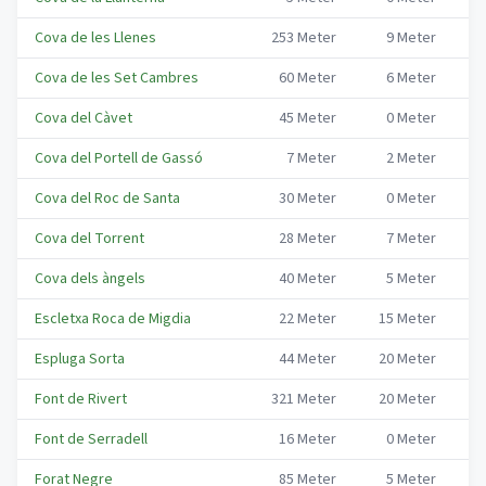
Cova de les Llenes
253
Meter
9
Meter
Co
Cova de les Set Cambres
60
Meter
6
Meter
Co
Cova del Càvet
45
Meter
0
Meter
Co
Cova del Portell de Gassó
7
Meter
2
Meter
Co
Cova del Roc de Santa
30
Meter
0
Meter
Co
Cova del Torrent
28
Meter
7
Meter
Co
Cova dels àngels
40
Meter
5
Meter
Co
Escletxa Roca de Migdia
22
Meter
15
Meter
Co
Espluga Sorta
44
Meter
20
Meter
Co
Font de Rivert
321
Meter
20
Meter
Co
Font de Serradell
16
Meter
0
Meter
Co
Forat Negre
85
Meter
5
Meter
Co