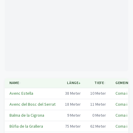
Mapa
NAME
↕
LÄNGE
↓
TIEFE
↕
GEMEINDE
Avenc Estella
38
Meter
10
Meter
Coma i la 
Avenc del Bosc del Serrat
18
Meter
11
Meter
Coma i la 
Balma de la Cigrona
9
Meter
0
Meter
Coma i la 
Bòfia de la Grallera
75
Meter
62
Meter
Coma i la 