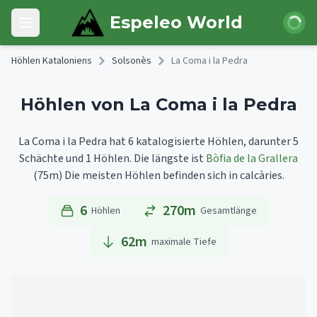
Skip to main content
Anmeld
Espeleo World
Open main menu
Höhlen Kataloniens
Solsonès
La Coma i la Pedra
Höhlen von La Coma i la Pedra
La Coma i la Pedra hat 6 katalogisierte Höhlen, darunter 5
Schächte und 1 Höhlen.
Die längste ist
Bòfia de la Grallera
(75m)
Die meisten Höhlen befinden sich in calcàries.
6
270m
Höhlen
Gesamtlänge
62
m
maximale Tiefe