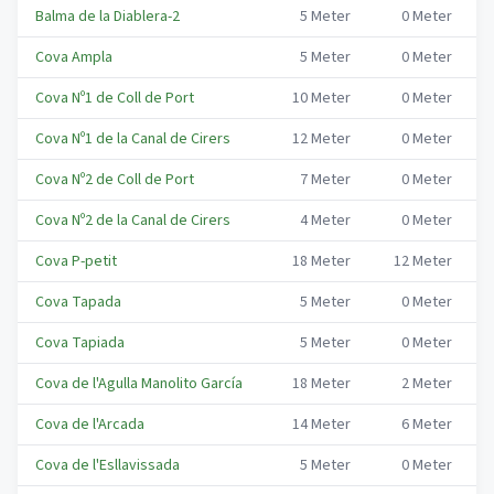
Balma de la Diablera-2
5
Meter
0
Meter
B
Cova Ampla
5
Meter
0
Meter
B
Cova Nº1 de Coll de Port
10
Meter
0
Meter
B
Cova Nº1 de la Canal de Cirers
12
Meter
0
Meter
B
Cova Nº2 de Coll de Port
7
Meter
0
Meter
B
Cova Nº2 de la Canal de Cirers
4
Meter
0
Meter
B
Cova P-petit
18
Meter
12
Meter
B
Cova Tapada
5
Meter
0
Meter
B
Cova Tapiada
5
Meter
0
Meter
B
Cova de l'Agulla Manolito García
18
Meter
2
Meter
B
Cova de l'Arcada
14
Meter
6
Meter
B
Cova de l'Esllavissada
5
Meter
0
Meter
B