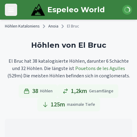
Skip to main content
Anmeld
Espeleo World
Open main menu
Höhlen Kataloniens
Anoia
El Bruc
Höhlen von El Bruc
El Bruc hat 38 katalogisierte Höhlen, darunter 6 Schächte
und 32 Höhlen.
Die längste ist
Pouetons de les Agulles
(529m)
Die meisten Höhlen befinden sich in conglomerats.
38
1,2km
Höhlen
Gesamtlänge
125
m
maximale Tiefe