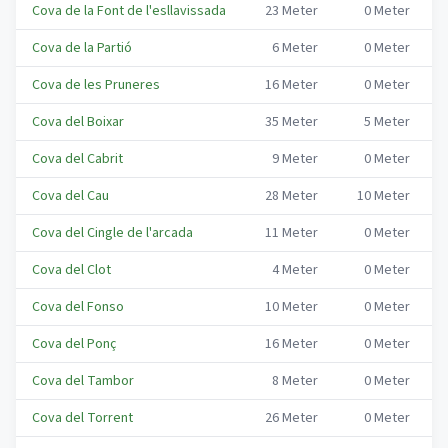
Cova de la Font de l'esllavissada
23
Meter
0
Meter
B
Cova de la Partió
6
Meter
0
Meter
B
Cova de les Pruneres
16
Meter
0
Meter
B
Cova del Boixar
35
Meter
5
Meter
B
Cova del Cabrit
9
Meter
0
Meter
B
Cova del Cau
28
Meter
10
Meter
B
Cova del Cingle de l'arcada
11
Meter
0
Meter
B
Cova del Clot
4
Meter
0
Meter
B
Cova del Fonso
10
Meter
0
Meter
B
Cova del Ponç
16
Meter
0
Meter
B
Cova del Tambor
8
Meter
0
Meter
B
Cova del Torrent
26
Meter
0
Meter
B