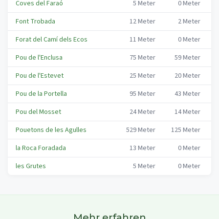
Coves del Faraó
5
Meter
0
Meter
B
Font Trobada
12
Meter
2
Meter
B
Forat del Camí dels Ecos
11
Meter
0
Meter
B
Pou de l'Enclusa
75
Meter
59
Meter
B
Pou de l'Estevet
25
Meter
20
Meter
B
Pou de la Portella
95
Meter
43
Meter
B
Pou del Mosset
24
Meter
14
Meter
B
Pouetons de les Agulles
529
Meter
125
Meter
B
la Roca Foradada
13
Meter
0
Meter
B
les Grutes
5
Meter
0
Meter
B
Mehr erfahren