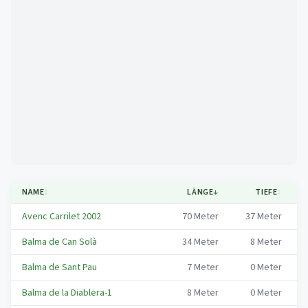
Mapa
NAME
↕
LÄNGE
↓
TIEFE
↕
Avenc Carrilet 2002
70
Meter
37
Meter
B
Balma de Can Solà
34
Meter
8
Meter
B
Balma de Sant Pau
7
Meter
0
Meter
B
Balma de la Diablera-1
8
Meter
0
Meter
B