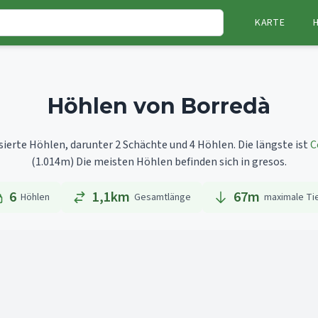
KARTE
Höhlen von Borredà
sierte Höhlen, darunter 2 Schächte und 4 Höhlen.
Die längste ist
C
(1.014m)
Die meisten Höhlen befinden sich in gresos.
6
1,1km
67
m
Höhlen
Gesamtlänge
maximale Ti