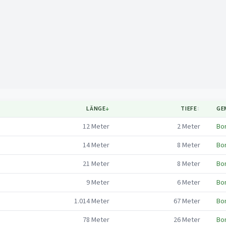
Mapa
LÄNGE
↓
TIEFE
↕
GE
12
Meter
2
Meter
Bo
14
Meter
8
Meter
Bo
21
Meter
8
Meter
Bo
9
Meter
6
Meter
Bo
1.014
Meter
67
Meter
Bo
78
Meter
26
Meter
Bo