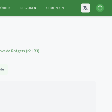
Anmelden
HÖHLEN
REGIONEN
GEMEINDEN
Open language
ova de Rotgers (r2 I R3)
efe