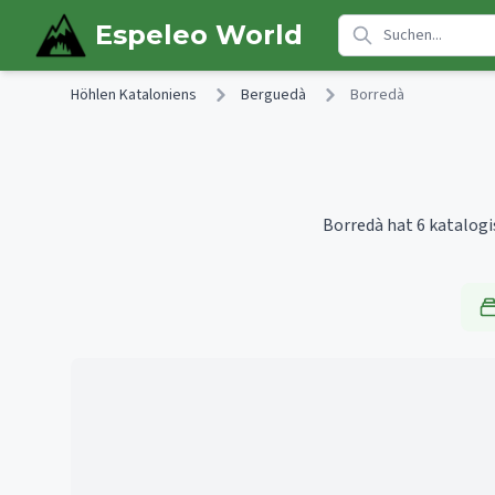
Skip to main content
Espeleo World
Höhlen Kataloniens
Berguedà
Borredà
Borredà hat 6 katalogi