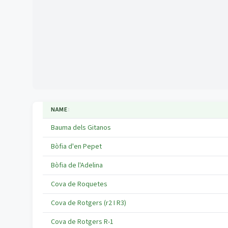
NAME
↕
Bauma dels Gitanos
Bòfia d'en Pepet
Bòfia de l'Adelina
Cova de Roquetes
Cova de Rotgers (r2 I R3)
Cova de Rotgers R-1