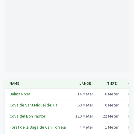
Mapa
NAME
↕
LÄNGE
↓
TIEFE
↕
GE
Balma Rosa
14
Meter
0
Meter
Big
Cova de Sant Miquel del Fai
60
Meter
0
Meter
Big
Cova del Bon Pastor
120
Meter
22
Meter
Big
Forat de la Baga de Can Torrela
4
Meter
1
Meter
Big