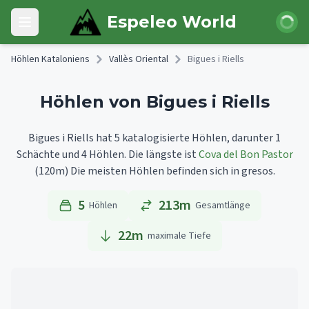
Skip to main content
Anmeld
Espeleo World
Open main menu
Höhlen Kataloniens
Vallès Oriental
Bigues i Riells
Höhlen von Bigues i Riells
Bigues i Riells hat 5 katalogisierte Höhlen, darunter 1
Schächte und 4 Höhlen.
Die längste ist
Cova del Bon Pastor
(120m)
Die meisten Höhlen befinden sich in gresos.
5
213m
Höhlen
Gesamtlänge
22
m
maximale Tiefe