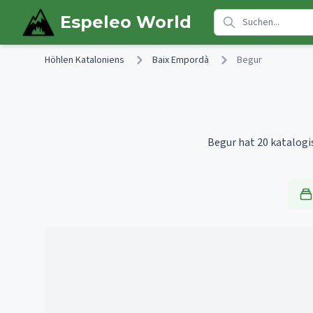
Skip to main content
Espeleo World
Höhlen Kataloniens
Baix Empordà
Begur
Begur hat 20 katalogi