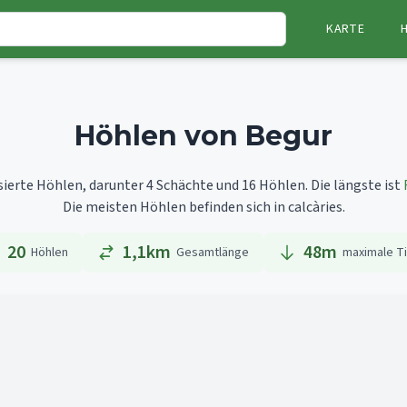
KARTE
Höhlen von Begur
sierte Höhlen, darunter 4 Schächte und 16 Höhlen.
Die längste ist
Die meisten Höhlen befinden sich in calcàries.
20
1,1km
48
m
Höhlen
Gesamtlänge
maximale T