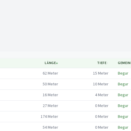
Mapa
LÄNGE
↓
TIEFE
↕
GEMEIN
62
Meter
15
Meter
Begur
50
Meter
10
Meter
Begur
16
Meter
4
Meter
Begur
27
Meter
0
Meter
Begur
174
Meter
0
Meter
Begur
54
Meter
0
Meter
Begur