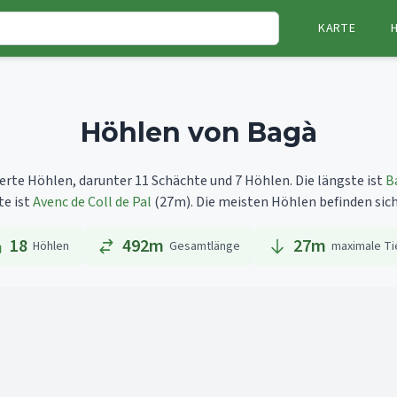
KARTE
Höhlen von Bagà
erte Höhlen, darunter 11 Schächte und 7 Höhlen.
Die längste ist
B
te ist
Avenc de Coll de Pal
(27m).
Die meisten Höhlen befinden sich 
18
492m
27
m
Höhlen
Gesamtlänge
maximale Ti