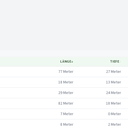
Mapa
LÄNGE
↓
TIEFE
↕
77
Meter
27
Meter
18
Meter
13
Meter
29
Meter
24
Meter
82
Meter
18
Meter
7
Meter
0
Meter
8
Meter
2
Meter