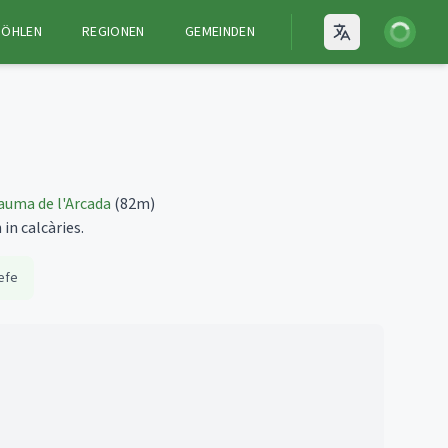
Anmelden
HÖHLEN
REGIONEN
GEMEINDEN
Open language
auma de l'Arcada
(82m)
in calcàries.
efe