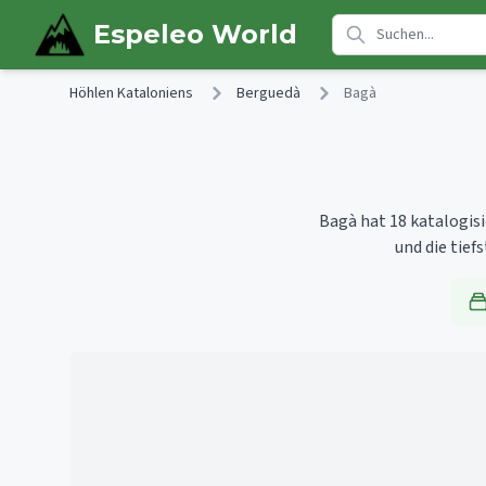
Skip to main content
Espeleo World
Höhlen Kataloniens
Berguedà
Bagà
Bagà hat 18 katalogisi
und die tiefs