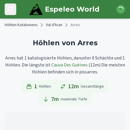
Skip to main content
Anmeld
Espeleo World
Open main menu
Höhlen Kataloniens
Val d'Aran
Arres
Höhlen von Arres
Arres hat 1 katalogisierte Höhlen, darunter 0 Schächte und 1
Höhlen.
Die längste ist
Cauva Des Guèines
(12m)
Die meisten
Höhlen befinden sich in pissarres.
1
12m
Höhlen
Gesamtlänge
7
m
maximale Tiefe