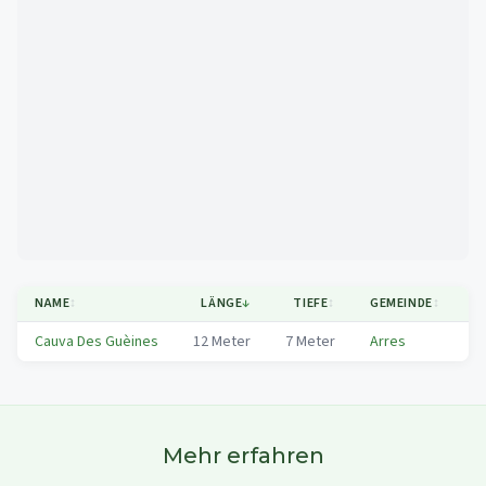
Mapa
NAME
↕
LÄNGE
↓
TIEFE
↕
GEMEINDE
↕
R
Cauva Des Guèines
12
Meter
7
Meter
Arres
V
Mehr erfahren