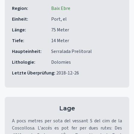
Region
:
Baix Ebre
Einheit
:
Port, el
Länge
:
75 Meter
Tiefe
:
14 Meter
Haupteinheit
:
Serralada Prelitoral
Lithologie
:
Dolomies
Letzte Überprüfung
:
2018-12-26
Lage
A pocs metres per sota del vessant S del cim de la
Coscollosa. L'accés es pot fer per dues rutes: Des