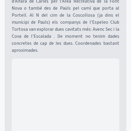
d'Alfara de Carles per l'Àrea Recreativa de la Font
Nova o també des de Paüls pel camí que porta al
Portell. Al N del cim de la Coscollosa (ja dins el
municipi de Paüls) els companys de l'Espeleo Club
Tortosa van explorar dues cavitats més: Avenc Sec i la
Cova de l'Escalada . De moment no tenim dades
concretes de cap de les dues. Coordenades bastant
aproximades.
Mapa