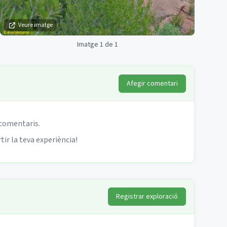
Veure imatge
Imatge 1 de 1
Afegir comentari
 comentaris.
ir la teva experiència!
Registrar exploració