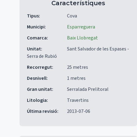
Característiques
Tipus
:
Cova
Municipi
:
Esparreguera
Comarca
:
Baix Llobregat
Unitat
:
Sant Salvador de les Espases -
Serra de Rubió
Recorregut
:
25 metres
Desnivell
:
1 metres
Gran unitat
:
Serralada Prelitoral
Litologia
:
Travertins
Última revisió
:
2013-07-06