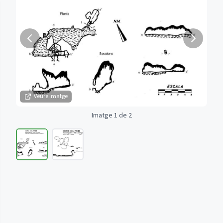
Veure imatge
Imatge 1 de 2