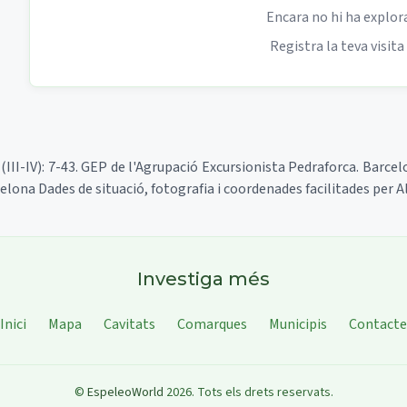
Encara no hi ha explor
Registra la teva visita
es (III-IV): 7-43. GEP de l'Agrupació Excursionista Pedraforca. Barc
celona Dades de situació, fotografia i coordenades facilitades per 
Investiga més
Inici
Mapa
Cavitats
Comarques
Municipis
Contacte
©
EspeleoWorld
2026
.
Tots els drets reservats.