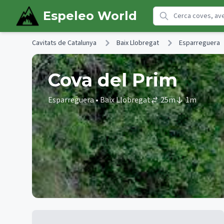
Skip to main content
Espeleo World
Cavitats de Catalunya
Baix Llobregat
Esparreguera
Cova del Prim
Esparreguera
• Baix Llobregat
25
m
1
m