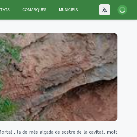
Iniciar ses
ITATS
COMARQUES
MUNICIPIS
Open language
orta) , la de més alçada de sostre de la cavitat, molt