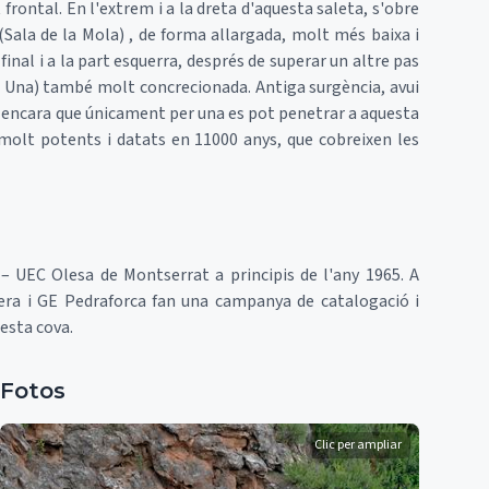
frontal. En l'extrem i a la dreta d'aquesta saleta, s'obre
(Sala de la Mola) , de forma allargada, molt més baixa i
inal i a la part esquerra, després de superar un altre pas
il i Una) també molt concrecionada. Antiga surgència, avui
, encara que únicament per una es pot penetrar a aquesta
 molt potents i datats en 11000 anys, que cobreixen les
 UEC Olesa de Montserrat a principis de l'any 1965. A
era i GE Pedraforca fan una campanya de catalogació i
esta cova.
Fotos
Clic per ampliar