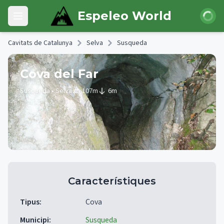
Skip to main content
Iniciar 
Espeleo World
Open main menu
Cavitats de Catalunya
Selva
Susqueda
Cova del Far
Susqueda
• Selva
107
m
6
m
Característiques
Tipus
:
Cova
Municipi
:
Susqueda