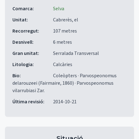
Comarca
:
Selva
Unitat
:
Cabrerès, el
Recorregut
:
107 metres
Desnivell
:
6 metres
Gran unitat
:
Serralada Transversal
Litologia
:
Calcàries
Bio
:
Coleòpters · Parvospeonomus
delarouzeei (Fairmaire, 1860) · Parvospeonomus
vilarrubiasi Zar.
Última revisió
:
2014-10-21
Situació