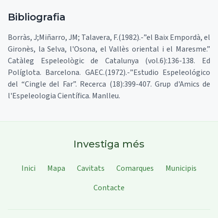
Bibliografia
Borràs, J;Miñarro, JM; Talavera, F.(1982).-”el Baix Empordà, el
Gironès, la Selva, l'Osona, el Vallès oriental i el Maresme.”
Catàleg Espeleològic de Catalunya (vol.6):136-138. Ed
Políglota. Barcelona. GAEC.(1972).-”Estudio Espeleológico
del “Cingle del Far”. Recerca (18):399-407. Grup d'Amics de
l'Espeleologia Científica. Manlleu.
Investiga més
Inici
Mapa
Cavitats
Comarques
Municipis
Contacte