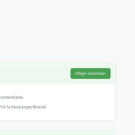
Afegir comentari
 comentaris.
ir la teva experiència!