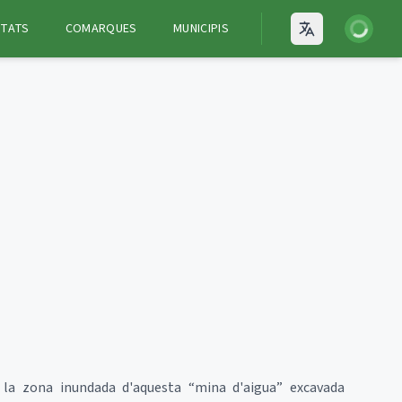
Iniciar ses
ITATS
COMARQUES
MUNICIPIS
Open language
 la zona inundada d'aquesta “mina d'aigua” excavada