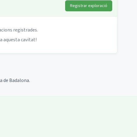
Registrar exploració
acions registrades.
 a aquesta cavitat!
gia de Badalona.