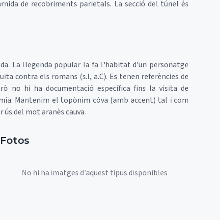
uarnida de recobriments parietals. La secció del túnel és
a. La llegenda popular la fa l'habitat d'un personatge
luita contra els romans (s.I, a.C). Es tenen referències de
erò no hi ha documentació específica fins la visita de
mia: Mantenim el topònim còva (amb accent) tal i com
er ús del mot aranès cauva.
Fotos
No hi ha imatges d'aquest tipus disponibles