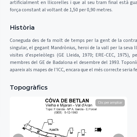
artificialment en llicorelles i que al seu tram final està g
força constant al voltant de 1,50 per 0,90 metres.
Història
Coneguda des de fa molt de temps per la gent de la contrad
singular, el gegant Mandrònius, heroi de la vall per la seva l
visites d'espeleòlegs (GE Lleida, 1970; ERE-CEC, 1975), p
membres del GE de Badalona el desembre del 1993. Toponí
apareix als mapes de l'ICC, encara que el més correcte seria f
Topogràfics
Clic per ampliar