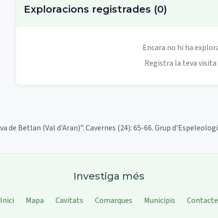
Exploracions registrades
(
0
)
Encara no hi ha explor
Registra la teva visita
Cova de Betlan (Val d'Aran)”. Cavernes (24): 65-66. Grup d'Espeleolo
Investiga més
Inici
Mapa
Cavitats
Comarques
Municipis
Contacte