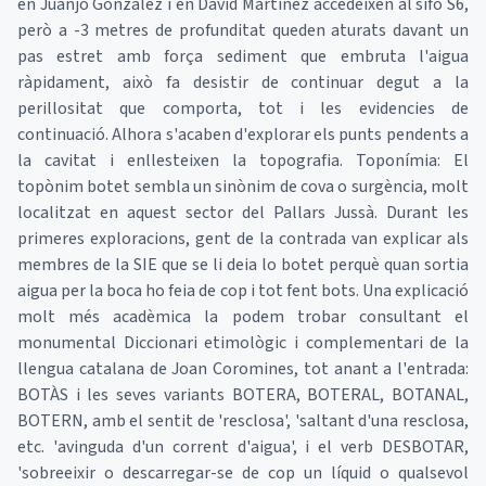
en Juanjo Gonzàlez i en David Martínez accedeixen al sifó S6,
però a -3 metres de profunditat queden aturats davant un
pas estret amb força sediment que embruta l'aigua
ràpidament, això fa desistir de continuar degut a la
perillositat que comporta, tot i les evidencies de
continuació. Alhora s'acaben d'explorar els punts pendents a
la cavitat i enllesteixen la topografia. Toponímia: El
topònim botet sembla un sinònim de cova o surgència, molt
localitzat en aquest sector del Pallars Jussà. Durant les
primeres exploracions, gent de la contrada van explicar als
membres de la SIE que se li deia lo botet perquè quan sortia
aigua per la boca ho feia de cop i tot fent bots. Una explicació
molt més acadèmica la podem trobar consultant el
monumental Diccionari etimològic i complementari de la
llengua catalana de Joan Coromines, tot anant a l'entrada:
BOTÀS i les seves variants BOTERA, BOTERAL, BOTANAL,
BOTERN, amb el sentit de 'resclosa', 'saltant d'una resclosa,
etc. 'avinguda d'un corrent d'aigua', i el verb DESBOTAR,
'sobreeixir o descarregar-se de cop un líquid o qualsevol