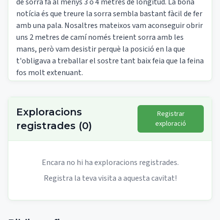
de sorra fa al menys 3 o 4 metres de longitud. La bona
notícia és que treure la sorra sembla bastant fàcil de fer
amb una pala. Nosaltres mateixos vam aconseguir obrir
uns 2 metres de camí només treient sorra amb les
mans, però vam desistir perquè la posició en la que
t'obligava a treballar el sostre tant baix feia que la feina
fos molt extenuant.
Dificultat:
Fàcil de trobar:
Nivell tècnic:
Exploracions
Registrar
exploració
registrades
(
0
)
Encara no hi ha exploracions registrades.
Registra la teva visita a aquesta cavitat!