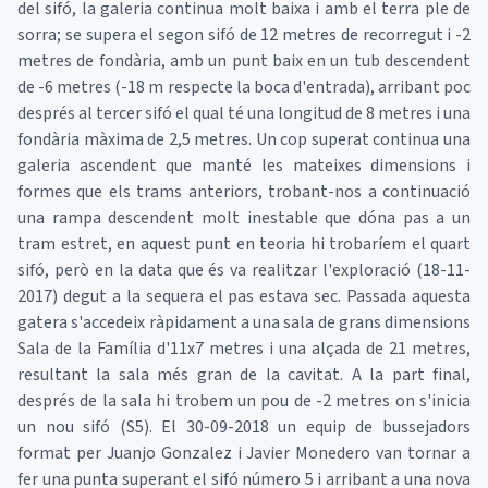
del sifó, la galeria continua molt baixa i amb el terra ple de
sorra; se supera el segon sifó de 12 metres de recorregut i -2
metres de fondària, amb un punt baix en un tub descendent
de -6 metres (-18 m respecte la boca d'entrada), arribant poc
després al tercer sifó el qual té una longitud de 8 metres i una
fondària màxima de 2,5 metres. Un cop superat continua una
galeria ascendent que manté les mateixes dimensions i
formes que els trams anteriors, trobant-nos a continuació
una rampa descendent molt inestable que dóna pas a un
tram estret, en aquest punt en teoria hi trobaríem el quart
sifó, però en la data que és va realitzar l'exploració (18-11-
2017) degut a la sequera el pas estava sec. Passada aquesta
gatera s'accedeix ràpidament a una sala de grans dimensions
Sala de la Família d'11x7 metres i una alçada de 21 metres,
resultant la sala més gran de la cavitat. A la part final,
després de la sala hi trobem un pou de -2 metres on s'inicia
un nou sifó (S5). El 30-09-2018 un equip de bussejadors
format per Juanjo Gonzalez i Javier Monedero van tornar a
fer una punta superant el sifó número 5 i arribant a una nova