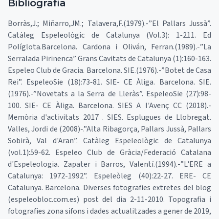
Bibliografia
Borràs,J.; Miñarro,JM.; Talavera,F.(1979).-”El Pallars Jussà”.
Catàleg Espeleològic de Catalunya (Vol.3): 1-211. Ed
Políglota.Barcelona. Cardona i Oliván, Ferran.(1989).-”La
Serralada Pirinenca” Grans Cavitats de Catalunya (1):160-163.
Espeleo Club de Gracia. Barcelona. SIE.(1976).-”Botet de Casa
Rei”. EspeleoSie (18):73-81. SIE- CE Àliga. Barcelona. SIE.
(1976).-”Novetats a la Serra de Lleràs”. EspeleoSie (27):98-
100. SIE- CE Àliga. Barcelona. SIES A l'Avenç CC (2018).-
Memòria d'activitats 2017 . SIES. Esplugues de Llobregat.
Valles, Jordi de (2008)-.”Alta Ribagorça, Pallars Jussà, Pallars
Sobirà, Val d'Aran”. Catàleg Espeleològic de Catalunya
(vol.1):59-62. Espeleo Club de Gràcia/Federació Catalana
d'Espeleologia. Zapater i Barros, Valentí.(1994).-”L'ERE a
Catalunya: 1972-1992”. Espeleòleg (40):22-27. ERE- CE
Catalunya. Barcelona. Diverses fotografies extretes del blog
(espeleobloc.com.es) post del dia 2-11-2010. Topografia i
fotografies zona sifons i dades actualitzades a gener de 2019,