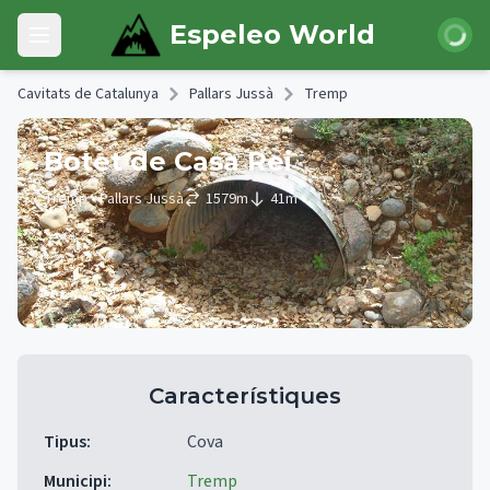
Skip to main content
Iniciar 
Espeleo World
Open main menu
Cavitats de Catalunya
Pallars Jussà
Tremp
Botet de Casa Rei
Tremp
• Pallars Jussà
1579
m
41
m
Característiques
Tipus
:
Cova
Municipi
:
Tremp