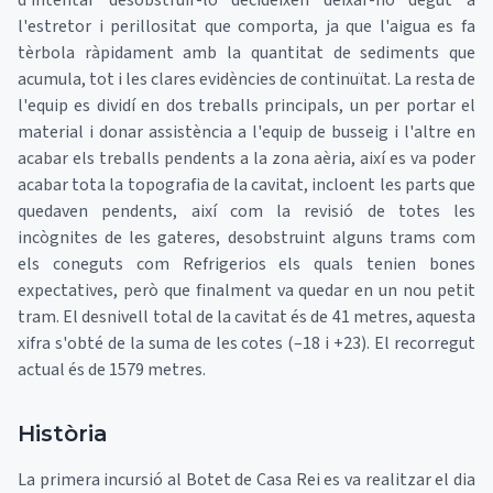
d'intentar desobstruir-lo decideixen deixar-ho degut a
l'estretor i perillositat que comporta, ja que l'aigua es fa
tèrbola ràpidament amb la quantitat de sediments que
acumula, tot i les clares evidències de continuïtat. La resta de
l'equip es dividí en dos treballs principals, un per portar el
material i donar assistència a l'equip de busseig i l'altre en
acabar els treballs pendents a la zona aèria, així es va poder
acabar tota la topografia de la cavitat, incloent les parts que
quedaven pendents, així com la revisió de totes les
incògnites de les gateres, desobstruint alguns trams com
els coneguts com Refrigerios els quals tenien bones
expectatives, però que finalment va quedar en un nou petit
tram. El desnivell total de la cavitat és de 41 metres, aquesta
xifra s'obté de la suma de les cotes (–18 i +23). El recorregut
actual és de 1579 metres.
Història
La primera incursió al Botet de Casa Rei es va realitzar el dia