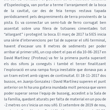
d'Espeleologia, van portar a terme l'arranjament de la boca
de la cavitat, car des de feia temps restava tapada
periòdicament pels despreniments de terra provinents de la
pista. Es va connectar un semi-tub de ferro corrugat ben
assentat sobre una filera de totxanes cimentades tot
“allargant” i protegint la boca. El març de 2017 la SIES inicia
una sèrie d'intervencions per tal de superar el sifó terminal,
havent d'excavar uns 8 metres de sediments per poder
arribar al primer sifó, un cop obert el pas el dia 10-06-2017 en
David Martínez (Proteus) va fer la primera punta superant
els dos sifons ja coneguts i també el tercer finalitzant
l'exploració en una rampa força inestable que donava pas a
un tram estret amb signes de continuïtat. El 18-11-2017 dos
bussos, en Juanjo Gonzalez i David Martínez superen el punt
anterior on hi ha una gatera inundada molt penosa que varen
poder superar sense l'equip de busseig, accedint a la Sala de
la Família, quedant aturats per falta de material en un pou de
-2 metres on s'inicia un nou sifó. El setembre de 2019 de nou,