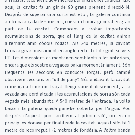
un ressalt ascendent de 4 metres per entre unes colades; just
aquí, la cavitat fa un gir de 90 graus prenent direcció N.
Després de superar una curta estretor, la galeria continua
amb una alçada de 6 metres, que serà tònica general en gran
part de la cavitat. Comencem a trobar importants
acumulacions de sorra, que al llarg de la cavitat aniran
alternant amb còdols rodats. Als 240 metres, la cavitat
torna a girar bruscament en angle recte, tot dirigint-se vers
l'E. Les dimensions es mantenen semblants a les anteriors,
encara que els sostre a vegades baixa momentàniament. Són
freqüents les seccions en conducte forçat, però també
observem seccions en “ull de pany”. Més endavant la cavitat
comença a tenir un traçat lleugerament descendent, a la
vegada que perd alçada i les acumulacions de sorra són cada
vegada més abundants. A 540 metres de l'entrada, la volta
baixa i la galeria queda gairebé coberta per l'aigua. Poc
després d'aquest punt arribem al primer sifó, on en un
principi es donava per finalitzada la cavitat. Aquest sifó té 1
metre de recorregut i -2 metres de fondària. A l'altra banda