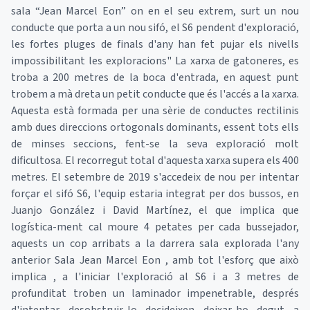
sala “Jean Marcel Eon” on en el seu extrem, surt un nou
conducte que porta a un nou sifó, el S6 pendent d'exploració,
les fortes pluges de finals d'any han fet pujar els nivells
impossibilitant les exploracions" La xarxa de gatoneres, es
troba a 200 metres de la boca d'entrada, en aquest punt
trobem a mà dreta un petit conducte que és l'accés a la xarxa.
Aquesta està formada per una sèrie de conductes rectilinis
amb dues direccions ortogonals dominants, essent tots ells
de minses seccions, fent-se la seva exploració molt
dificultosa. El recorregut total d'aquesta xarxa supera els 400
metres. El setembre de 2019 s'accedeix de nou per intentar
forçar el sifó S6, l'equip estaria integrat per dos bussos, en
Juanjo González i David Martínez, el que implica que
logística-ment cal moure 4 petates per cada bussejador,
aquests un cop arribats a la darrera sala explorada l'any
anterior Sala Jean Marcel Eon , amb tot l'esforç que això
implica , a l'iniciar l'exploració al S6 i a 3 metres de
profunditat troben un laminador impenetrable, després