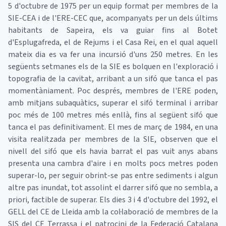
5 d'octubre de 1975 per un equip format per membres de la
SIE-CEA i de l'ERE-CEC que, acompanyats per un dels últims
habitants de Sapeira, els va guiar fins al Botet
d'Esplugafreda, el de Rejums i el Casa Rei, en el qual aquell
mateix dia es va fer una incursió d'uns 250 metres. En les
següents setmanes els de la SIE es bolquen en l'exploració i
topografia de la cavitat, arribant a un sifó que tanca el pas
momentàniament. Poc després, membres de l'ERE poden,
amb mitjans subaquàtics, superar el sifó terminal i arribar
poc més de 100 metres més enllà, fins al següent sifó que
tanca el pas definitivament. El mes de març de 1984, en una
visita realitzada per membres de la SIE, observen que el
nivell del sifó que els havia barrat el pas vuit anys abans
presenta una cambra d'aire i en molts pocs metres poden
superar-lo, per seguir obrint-se pas entre sediments i algun
altre pas inundat, tot assolint el darrer sifó que no sembla, a
priori, factible de superar. Els dies 3 i 4 d'octubre del 1992, el
GELL del CE de Lleida amb la col·laboració de membres de la
SIS del CE Terrassa i el patrocini de la Federació Catalana