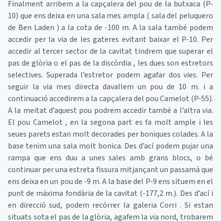
Finalment arribem a la capçalera del pou de la butxaca (P-
10) que ens deixa en una sala mes ampla ( sala del peluquero
de Ben Laden ) a la cota de -100 m. A la sala també podem
accedir per la via de les gateres evitant baixar el P-10. Per
accedir al tercer sector de la cavitat tindrem que superar el
pas de glòria o el pas de la discòrdia , les dues son estretors
selectives. Superada l’estretor podem agafar dos vies. Per
seguir la via mes directa davallem un pou de 10 m. i a
continuació accedirem a la capçalera del pou Camelot (P-55).
A la meitat d’aquest pou podrem accedir també a l’altra via.
El pou Camelot , en la segona part es fa molt ample i les
seues parets estan molt decorades per boniques colades. A la
base tenim una sala molt bonica. Des d’ací podem pujar una
rampa que ens duu a unes sales amb grans blocs, o bé
continuar per una estreta fissura mitjançant un passamà que
ens deixa en un pou de -9 m. A la base del P-9 ens situem en el
punt de màxima fondària de la cavitat (-177,2 m.). Des d’ací i
en direcció sud, podem recórrer la galeria Corri . Si estan
situats sota el pas de la glòria, agafem la via nord, trobarem