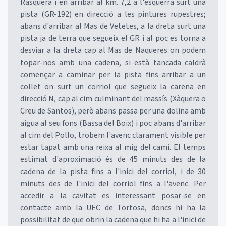
Rasquera i en arribar al km. 7,2 a l'esquerra surt una
pista (GR-192) en direcció a les pintures rupestres;
abans d'arribar al Mas de Vetetes, a la dreta surt una
pista ja de terra que segueix el GR i al poc es torna a
desviar a la dreta cap al Mas de Naqueres on podem
topar-nos amb una cadena, si està tancada caldrà
començar a caminar per la pista fins arribar a un
collet on surt un corriol que segueix la carena en
direcció N, cap al cim culminant del massís (Xàquera o
Creu de Santos), però abans passa per una dolina amb
aigua al seu fons (Bassa del Boix) i poc abans d'arribar
al cim del Pollo, trobem l'avenc clarament visible per
estar tapat amb una reixa al mig del camí. El temps
estimat d'aproximació és de 45 minuts des de la
cadena de la pista fins a l'inici del corriol, i de 30
minuts des de l'inici del corriol fins a l'avenc. Per
accedir a la cavitat es interessant posar-se en
contacte amb la UEC de Tortosa, doncs hi ha la
possibilitat de que obrin la cadena que hi ha a l'inici de