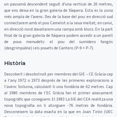
un passamà descendent seguit d’una vertical de 20 metres,
que ens deixa en la gran galeria de Xàquera. Esta es la zona
més ampla de l’avenc. Des de la base del pou: en direcció sud
connectarem amb el pou Camelot a la seua meitat; en canvi,
en direcció nord davallarem una rampa amb blocs. En la part
final de la gran galeria de Xàquera podem accedir a un parell
de pous menudets: el pou del sumidero fangós
(desgrimpable) i els pouets de Cantero (P-9 + P-7).
Història
Descobert i desobstruït per membres del GIE – CE Gràcia cap
a l'any 1972 o 1973 després de les primeres exploracions a
l'avenc Solsona, calculant-li una fondària de 62 metres. Cap
al 1980 membres de l'EC Gràcia fan el primer aixecament
topogràfic que coneguem. El 1983 La SIE del CEA realitza una
nova topografia on li atorguen -76 metres de fondària.
Desconeixem la data exacta en la que en Joan Tirón (UEC