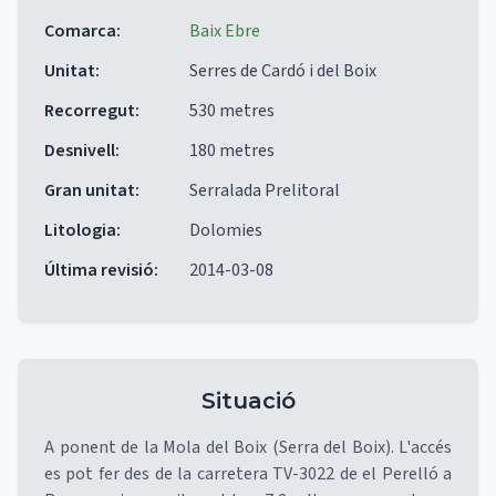
Comarca
:
Baix Ebre
Unitat
:
Serres de Cardó i del Boix
Recorregut
:
530 metres
Desnivell
:
180 metres
Gran unitat
:
Serralada Prelitoral
Litologia
:
Dolomies
Última revisió
:
2014-03-08
Situació
A ponent de la Mola del Boix (Serra del Boix). L'accés
es pot fer des de la carretera TV-3022 de el Perelló a