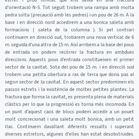
estret i prou limitat que ens deixa en una fractura
d'orientació N-S. Tot seguit trobem una rampa amb molta
pedra solta (precaució amb les pedres) i un pou de 26 m. A la
base i en direcció nord accedirem a una bonica saleta amb
formacions ( saleta de la columna ). Si pel contrari
continuem en direcció sud, trobarem una nova vertical de 6
m. seguida d’una altra de 15 m. Així arribem a la base del pous
de entrada on podem recórrer la fractura en ambdues
direccions. Aquests pous d’entrada constitueixen el primer
sector de la cavitat. Sota del pou de 15 m. i en direcció sud
trobem una petita obertura a ras de terra que dona pas al
segon sector de la cavitat. En aquest sector predominen els
passos estrets i la existència de moltes petites plantes. La
fractura que forma la cavitat, es presenta plena de materials
clàstics per lo que la progressió es torna més incomoda. En
un punt d’aquest caos de blocs podem accedir a un pouet
molt concrecionat i una saleta molt bonica, amb un petit
llac. Continuem davallant diferents ressalts i superant
diverses estretors, algunes d'elles han estat desobstruïdes.