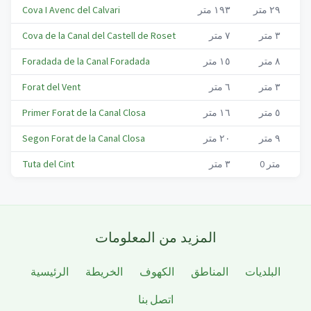
Vi
٢٩
متر
١٩٣
متر
Cova I Avenc del Calvari
Vi
٣
متر
٧
متر
Cova de la Canal del Castell de Roset
Vi
٨
متر
١٥
متر
Foradada de la Canal Foradada
Vi
٣
متر
٦
متر
Forat del Vent
Vi
٥
متر
١٦
متر
Primer Forat de la Canal Closa
Vi
٩
متر
٢٠
متر
Segon Forat de la Canal Closa
Vi
متر
0
٣
متر
Tuta del Cint
المزيد من المعلومات
البلديات
المناطق
الكهوف
الخريطة
الرئيسية
اتصل بنا