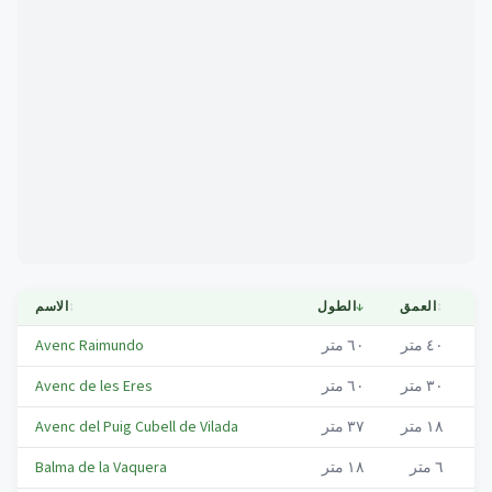
Mapa
ية
↕
العمق
↓
الطول
↕
الاسم
Vi
٤٠
متر
٦٠
متر
Avenc Raimundo
Vi
٣٠
متر
٦٠
متر
Avenc de les Eres
Vi
١٨
متر
٣٧
متر
Avenc del Puig Cubell de Vilada
Vi
٦
متر
١٨
متر
Balma de la Vaquera