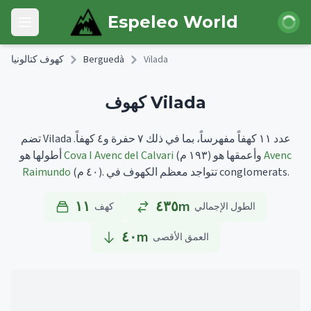
Skip to main content
 الدخول
Espeleo World
Open main menu
Vilada
Berguedà
كهوف كتالونيا
كهوف Vilada
تضم Vilada عدد ١١ كهفاً مفهرساً، بما في ذلك ٧ حفرة و٤ كهفاً.
Avenc
وأعمقها هو
(١٩٣ م)
Cova I Avenc del Calvari
أطولها هو
تتواجد معظم الكهوف في conglomerats.
(٤٠ م).
Raimundo
١١
٤٣٥m
الطول الإجمالي
كهف
٤٠
m
العمق الأقصى