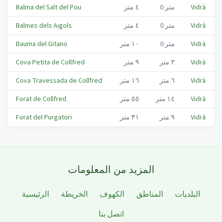
Vidrà
متر
0
٤
متر
Balma del Salt del Pou
Vidrà
متر
0
٤
متر
Balmes dels Aigols
Vidrà
متر
0
١٠
متر
Bauma del Gitano
Vidrà
٣
متر
٩
متر
Cova Petita de Collfred
Vidrà
٦
متر
١٦
متر
Cova Travessada de Collfred
Vidrà
١٤
متر
٥٥
متر
Forat de Collfred
Vidrà
٩
متر
٣١
متر
Forat del Purgatori
المزيد من المعلومات
البلديات
المناطق
الكهوف
الخريطة
الرئيسية
اتصل بنا