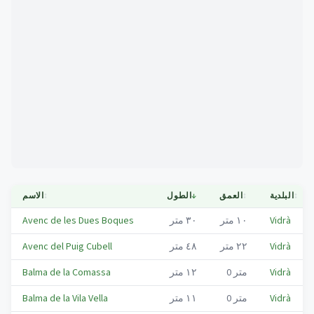
Mapa
↕
البلدية
↕
العمق
↓
الطول
↕
الاسم
Vidrà
١٠
متر
٣٠
متر
Avenc de les Dues Boques
Vidrà
٢٢
متر
٤٨
متر
Avenc del Puig Cubell
Vidrà
متر
0
١٢
متر
Balma de la Comassa
Vidrà
متر
0
١١
متر
Balma de la Vila Vella