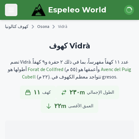
Skip to main content
 الدخول
Espeleo World
Open main menu
Vidrà
Osona
كهوف كتالونيا
كهوف Vidrà
تضم Vidrà عدد ١١ كهفاً مفهرساً، بما في ذلك ٢ حفرة و٩ كهفاً.
Avenc del Puig
وأعمقها هو
(٥٥ م)
Forat de Collfred
أطولها هو
تتواجد معظم الكهوف في gresos.
(٢٢ م).
Cubell
١١
٢٣٠m
الطول الإجمالي
كهف
٢٢
m
العمق الأقصى