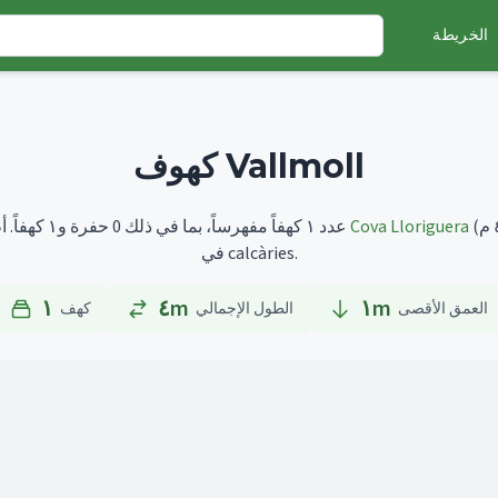
الخريطة
كهوف Vallmoll
Cova Lloriguera
أطولها هو
تضم Vallmoll عدد ١ كهفاً مفهرساً، بما في ذلك 0 حفرة و١ كهفاً.
في calcàries.
١
٤m
١
m
العمق الأقصى
الطول الإجمالي
كهف