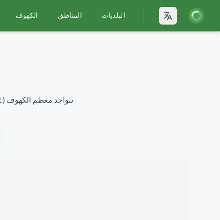
يل الدخول
البلديات
المناطق
الكهوف
Open language
تتواجد معظم الكهوف
(٤ م)