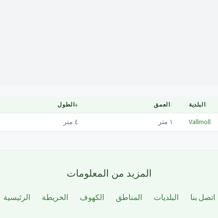
Mapa
↕
البلدية
↕
العمق
↓
الطول
Vallmoll
١
متر
٤
متر
المزيد من المعلومات
اتصل بنا
البلديات
المناطق
الكهوف
الخريطة
الرئيسية