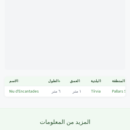
Mapa
↕
المنطقة
↕
البلدية
↕
العمق
↓
الطول
↕
الاسم
Pallars So
Tírvia
١
متر
٦
متر
Niu d'Encantades
المزيد من المعلومات