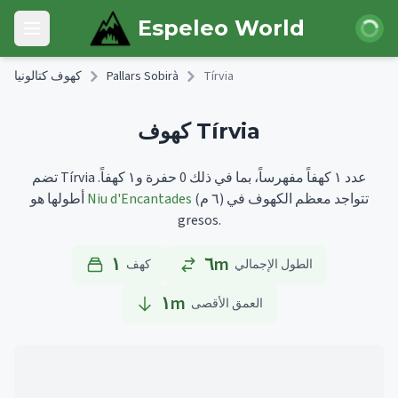
Skip to main content
 الدخول
Espeleo World
Open main menu
Tírvia
Pallars Sobirà
كهوف كتالونيا
كهوف Tírvia
تضم Tírvia عدد ١ كهفاً مفهرساً، بما في ذلك 0 حفرة و١ كهفاً.
تتواجد معظم الكهوف في
(٦ م)
Niu d'Encantades
أطولها هو
gresos.
١
٦m
الطول الإجمالي
كهف
١
m
العمق الأقصى