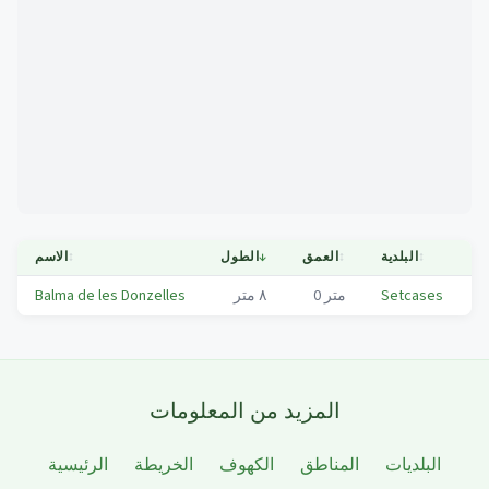
Mapa
ة
↕
البلدية
↕
العمق
↓
الطول
↕
الاسم
R
Setcases
متر
0
٨
متر
Balma de les Donzelles
المزيد من المعلومات
البلديات
المناطق
الكهوف
الخريطة
الرئيسية