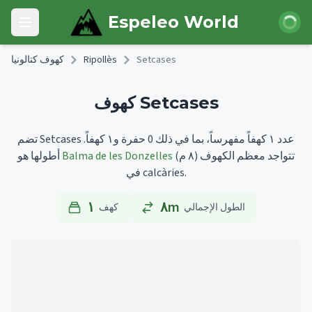
Skip to main content
 الدخول
Espeleo World
Open main menu
Setcases
Ripollès
كهوف كتالونيا
كهوف Setcases
تضم Setcases عدد ١ كهفاً مفهرساً، بما في ذلك 0 حفرة و١ كهفاً.
تتواجد معظم الكهوف
(٨ م)
Balma de les Donzelles
أطولها هو
في calcàries.
١
٨m
الطول الإجمالي
كهف