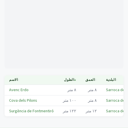
Mapa
↕
البلدية
↕
العمق
↓
الطول
↕
الاسم
Sarroca de B
٨
متر
٨
متر
Avenc Erdo
Sarroca de B
٨
متر
١٠٠
متر
Cova dels Pilons
Sarroca de B
١٢
متر
١٢٢
متر
Surgència de Fontmentiró