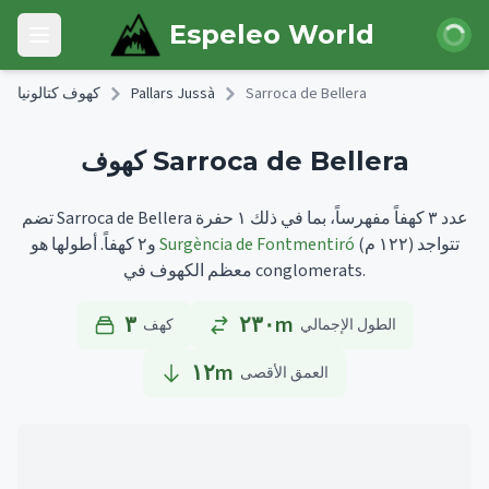
Skip to main content
 الدخول
Espeleo World
Open main menu
Sarroca de Bellera
Pallars Jussà
كهوف كتالونيا
كهوف Sarroca de Bellera
تضم Sarroca de Bellera عدد ٣ كهفاً مفهرساً، بما في ذلك ١ حفرة
تتواجد
(١٢٢ م)
Surgència de Fontmentiró
أطولها هو
و٢ كهفاً.
معظم الكهوف في conglomerats.
٣
٢٣٠m
الطول الإجمالي
كهف
١٢
m
العمق الأقصى