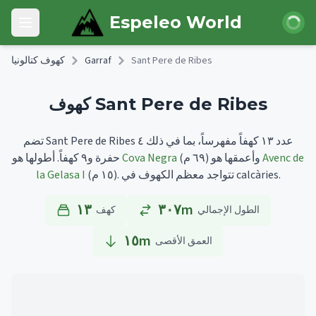
Skip to main content
 الدخول
Espeleo World
Open main menu
Sant Pere de Ribes
Garraf
كهوف كتالونيا
كهوف Sant Pere de Ribes
تضم Sant Pere de Ribes عدد ١٣ كهفاً مفهرساً، بما في ذلك ٤
Avenc de
وأعمقها هو
(٦٩ م)
Cova Negra
أطولها هو
حفرة و٩ كهفاً.
تتواجد معظم الكهوف في calcàries.
(١٥ م).
la Gelasa I
١٣
٣٠٧m
الطول الإجمالي
كهف
١٥
m
العمق الأقصى