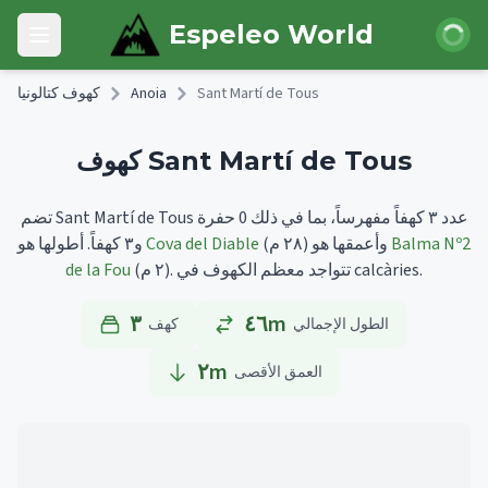
Skip to main content
 الدخول
Espeleo World
Open main menu
Sant Martí de Tous
Anoia
كهوف كتالونيا
كهوف Sant Martí de Tous
تضم Sant Martí de Tous عدد ٣ كهفاً مفهرساً، بما في ذلك 0 حفرة
Balma Nº2
وأعمقها هو
(٢٨ م)
Cova del Diable
أطولها هو
و٣ كهفاً.
تتواجد معظم الكهوف في calcàries.
(٢ م).
de la Fou
٣
٤٦m
الطول الإجمالي
كهف
٢
m
العمق الأقصى