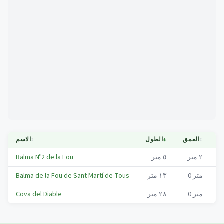
Mapa
ية
↕
العمق
↓
الطول
↕
الاسم
S
٢
متر
٥
متر
Balma Nº2 de la Fou
S
متر
0
١٣
متر
Balma de la Fou de Sant Martí de Tous
S
متر
0
٢٨
متر
Cova del Diable