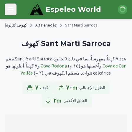
Skip to main content
 الدخول
Espeleo World
Open main menu
Sant Martí Sarroca
Alt Penedès
كهوف كتالونيا
كهوف Sant Martí Sarroca
تضم Sant Martí Sarroca عدد ٧ كهفاً مفهرساً، بما في ذلك 0 حفرة
Cova de Can
وأعمقها هو
(١٥ م)
Cova Rodona
أطولها هو
و٧ كهفاً.
تتواجد معظم الكهوف في calcàries.
(٢ م).
Vallès
٧
٧٠m
الطول الإجمالي
كهف
٢
m
العمق الأقصى