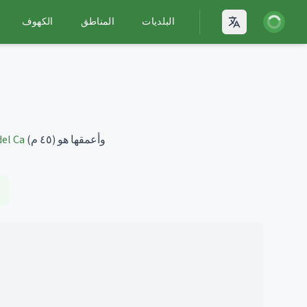
يل الدخول
البلديات
المناطق
الكهوف
Open language
وأعمقها هو
(٤٥ م)
el Ca