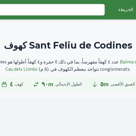
الخريطة
كهوف Sant Feliu de Codines
Balma d
أطولها هو
تضم Sant Feliu de Codines عدد ٤ كهفاً مفهرساً، بما في ذلك 0 حفرة و٤ كهفاً.
تتواجد معظم الكهوف في conglomerats.
(٥ م).
Cau dels Llimbs
٤
٩٠m
٥
m
العمق الأقصى
الطول الإجمالي
كهف