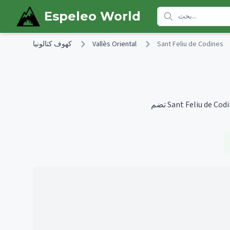
Skip to main content
Espeleo World
Sant Feliu de Codines
Vallès Oriental
كهوف كتالونيا