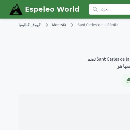
Skip to main content
Espeleo World
Sant Carles de la Ràpita
Montsià
كهوف كتالونيا