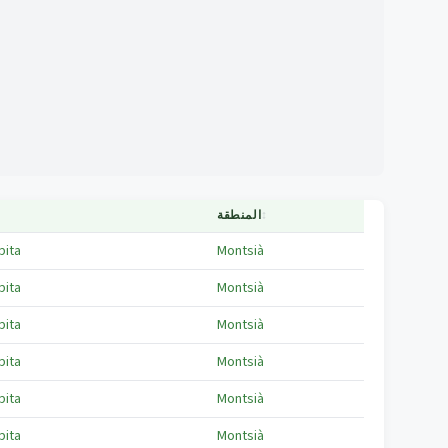
↕
المنطقة
pita
Montsià
pita
Montsià
pita
Montsià
pita
Montsià
pita
Montsià
pita
Montsià