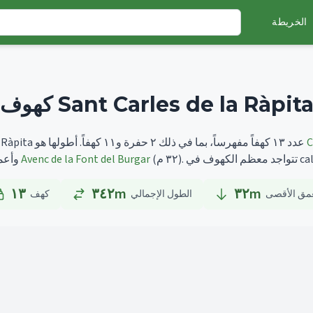
الخريطة
هوف Sant Carles de la Ràpita
C
أطولها هو
تضم Sant Carles de la Ràpita عدد ١٣ كهفاً مفهرساً، بما في ذلك ٢ حفرة و١١ كهفاً.
calcàries.
(٣٢ م).
Avenc de la Font del Burgar
وأعمقها هو
١٣
٣٤٢m
٣٢
m
عمق الأقصى
الطول الإجمالي
كهف