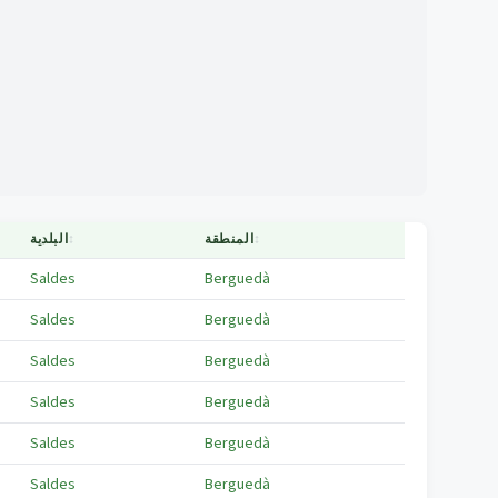
↕
المنطقة
↕
البلدية
Saldes
Berguedà
Saldes
Berguedà
Saldes
Berguedà
Saldes
Berguedà
Saldes
Berguedà
Saldes
Berguedà