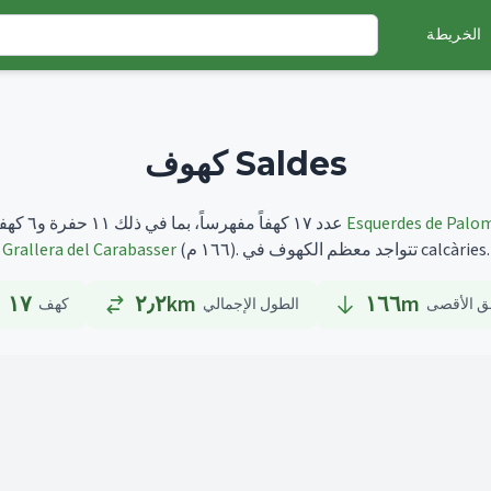
الخريطة
كهوف Saldes
Esquerdes de Palo
أطولها هو
تضم Saldes عدد ١٧ كهفاً مفهرساً، بما في ذلك ١١ حفرة و٦ كهفاً.
تتواجد معظم الكهوف في calcàries.
(١٦٦ م).
Grallera del Carabasser
١٧
٢٫٢km
١٦٦
m
ق الأقصى
الطول الإجمالي
كهف