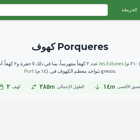
الخريطة
كهوف Porqueres
٢١ م)
les Estunes
أطولها هو
تضم Porqueres عدد ٢ كهفاً مفهرساً، بما في ذلك 0 حفرة و٢ كهفاً.
تتواجد معظم الكهوف في gresos.
(١٤ م).
Port
٢
٢٨٥m
١٤
m
عمق الأقصى
الطول الإجمالي
كهف