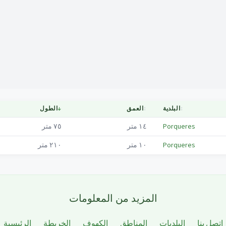
Mapa
↕
البلدية
↕
العمق
↓
الطول
Porqueres
١٤
متر
٧٥
متر
Porqueres
١٠
متر
٢١٠
متر
المزيد من المعلومات
اتصل بنا
البلديات
المناطق
الكهوف
الخريطة
الرئيسية