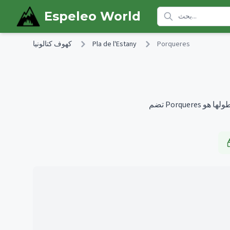
Skip to main content
Espeleo World
Porqueres
Pla de l'Estany
كهوف كتالونيا