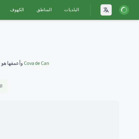
يل الدخول
البلديات
المناطق
الكهوف
Open language
Cova de Can
وأعمقها هو
(٠
ال