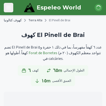
Skip to main content
 الدخول
Espeleo World
Open main menu
El Pinell de Brai
Terra Alta
كهوف كتالونيا
كهوف El Pinell de Brai
تضم El Pinell de Brai عدد ٦ كهفاً مفهرساً، بما في ذلك ١ حفرة و٥
تتواجد معظم الكهوف
(٢٠ م)
Forat de Borretes
أطولها هو
كهفاً.
في calcàries.
٦
٦٥m
الطول الإجمالي
كهف
١٥
m
العمق الأقصى