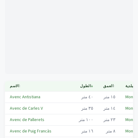
Mapa
↕
البلدية
↕
العمق
↓
الطول
↕
الاسم
Montme
١٥
متر
٤٠
متر
Avenc Antistiana
Montme
١٤
متر
٣٥
متر
Avenc de Carles V
Montme
٢٣
متر
١٠٠
متر
Avenc de Pallerets
Montme
٨
متر
١٦
متر
Avenc de Puig Francàs