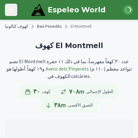
Skip to main content
 الدخول
Espeleo World
Open main menu
El Montmell
Baix Penedès
كهوف كتالونيا
كهوف El Montmell
تضم El Montmell عدد ٣٠ كهفاً مفهرساً، بما في ذلك ١١ حفرة
تتواجد معظم
(١١٠ م)
Avenc dels Pinyerets
أطولها هو
و١٩ كهفاً.
الكهوف في calcàries.
٣٠
٧٠٨m
الطول الإجمالي
كهف
٣٨
m
العمق الأقصى