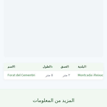
Mapa
↕
البلدية
↕
العمق
↓
الطول
↕
الاسم
Montcada i Reixac
٢
متر
٥
متر
Forat del Cementiri
المزيد من المعلومات