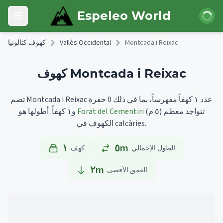
Skip to main content
 الدخول
Espeleo World
Open main menu
Montcada i Reixac
Vallès Occidental
كهوف كتالونيا
كهوف Montcada i Reixac
تضم Montcada i Reixac عدد ١ كهفاً مفهرساً، بما في ذلك 0 حفرة
تتواجد معظم
(٥ م)
Forat del Cementiri
أطولها هو
و١ كهفاً.
الكهوف في calcàries.
١
٥m
الطول الإجمالي
كهف
٢
m
العمق الأقصى