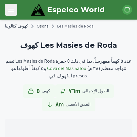
Skip to main content
 الدخول
Espeleo World
Open main menu
Les Masies de Roda
Osona
كهوف كتالونيا
كهوف Les Masies de Roda
تضم Les Masies de Roda عدد ٥ كهفاً مفهرساً، بما في ذلك 0 حفرة
تتواجد معظم
(٣٨ م)
Cova del Mas Salou
أطولها هو
و٥ كهفاً.
الكهوف في gresos.
٥
٧٦m
الطول الإجمالي
كهف
٨
m
العمق الأقصى