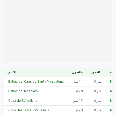
Mapa
لدية
↕
العمق
↓
الطول
↕
الاسم
Mas
متر
0
١١
متر
Balma del Camí de Santa Magdalena
Mas
متر
0
٩
متر
Balma del Mas Salou
Mas
متر
0
١٢
متر
Cova de S'Avellana
Mas
متر
0
٦
متر
Cova del Castell S'avellana